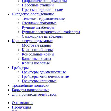
Гидравлические домкраты
Насосные станции
Прессы гидравлические
Складское оборудование
Тележки гидравлические
Cтеллажи полочные
Ручные штабелеры
Ручные электрические штабелеры
Самоходные штабелеры
Краны грузоподъемные
Мостовые краны
Краны штабелеры
Консольные краны
Башенные краны
Краны козловые
Грейферы
Грейферы двухчелюстные
Грейферы многочелюстные
Грейферы клещевые
Троллейные подвески
Барьеры парковочные
Для производителей строп
О компании
Продукция