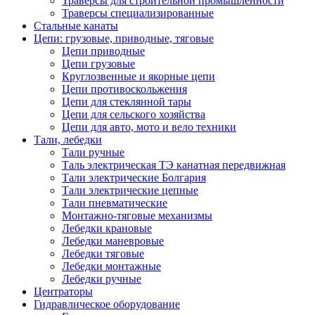
Траверсы для строительной промышленности
Траверсы специализированные
Стальные канаты
Цепи: грузовые, приводные, тяговые
Цепи приводные
Цепи грузовые
Круглозвенные и якорные цепи
Цепи противоскольжения
Цепи для стеклянной тары
Цепи для сельского хозяйства
Цепи для авто, мото и вело техники
Тали, лебедки
Тали ручные
Таль электрическая ТЭ канатная передвижная
Тали электрические Болгария
Тали электрические цепные
Тали пневматические
Монтажно-тяговые механизмы
Лебедки крановые
Лебедки маневровые
Лебедки тяговые
Лебедки монтажные
Лебедки ручные
Центраторы
Гидравлическое оборудование