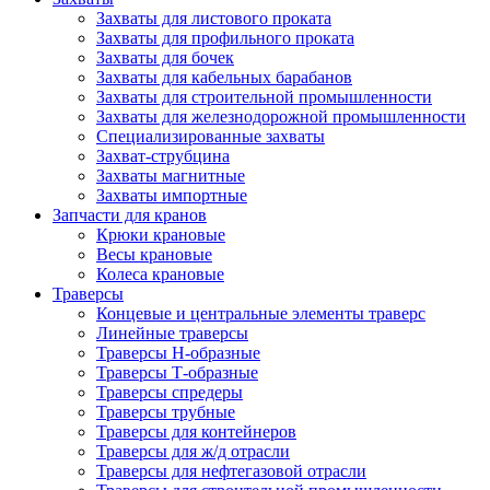
Захваты для листового проката
Захваты для профильного проката
Захваты для бочек
Захваты для кабельных барабанов
Захваты для строительной промышленности
Захваты для железнодорожной промышленности
Специализированные захваты
Захват-струбцина
Захваты магнитные
Захваты импортные
Запчасти для кранов
Крюки крановые
Весы крановые
Колеса крановые
Траверсы
Концевые и центральные элементы траверс
Линейные траверсы
Траверсы Н-образные
Траверсы Т-образные
Траверсы спредеры
Траверсы трубные
Траверсы для контейнеров
Траверсы для ж/д отрасли
Траверсы для нефтегазовой отрасли