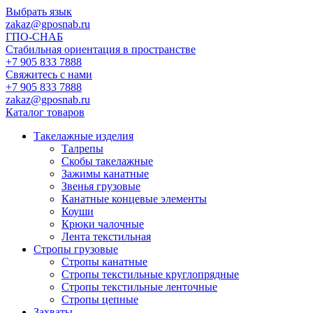
Выбрать язык
zakaz@gposnab.ru
ГПО
-СНАБ
Стабильная ориентация в пространстве
+7 905 833 7888
Свяжитесь с нами
+7 905 833 7888
zakaz@gposnab.ru
Каталог товаров
Такелажные изделия
Талрепы
Скобы такелажные
Зажимы канатные
Звенья грузовые
Канатные концевые элементы
Коуши
Крюки чалочные
Лента текстильная
Стропы грузовые
Стропы канатные
Стропы текстильные круглопрядные
Стропы текстильные ленточные
Стропы цепные
Захваты