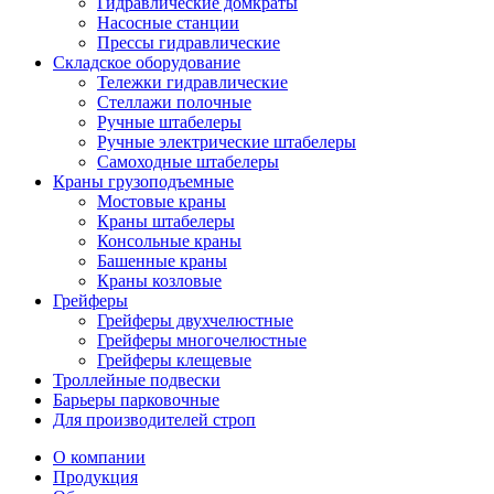
Гидравлические домкраты
Насосные станции
Прессы гидравлические
Складское оборудование
Тележки гидравлические
Cтеллажи полочные
Ручные штабелеры
Ручные электрические штабелеры
Самоходные штабелеры
Краны грузоподъемные
Мостовые краны
Краны штабелеры
Консольные краны
Башенные краны
Краны козловые
Грейферы
Грейферы двухчелюстные
Грейферы многочелюстные
Грейферы клещевые
Троллейные подвески
Барьеры парковочные
Для производителей строп
О компании
Продукция