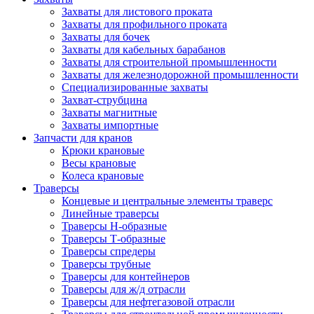
Захваты для листового проката
Захваты для профильного проката
Захваты для бочек
Захваты для кабельных барабанов
Захваты для строительной промышленности
Захваты для железнодорожной промышленности
Специализированные захваты
Захват-струбцина
Захваты магнитные
Захваты импортные
Запчасти для кранов
Крюки крановые
Весы крановые
Колеса крановые
Траверсы
Концевые и центральные элементы траверс
Линейные траверсы
Траверсы Н-образные
Траверсы Т-образные
Траверсы спредеры
Траверсы трубные
Траверсы для контейнеров
Траверсы для ж/д отрасли
Траверсы для нефтегазовой отрасли