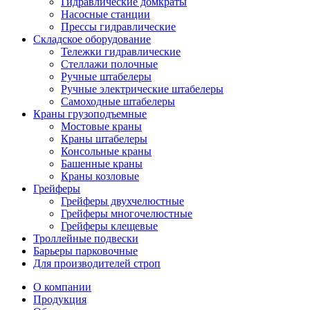
Гидравлические домкраты
Насосные станции
Прессы гидравлические
Складское оборудование
Тележки гидравлические
Cтеллажи полочные
Ручные штабелеры
Ручные электрические штабелеры
Самоходные штабелеры
Краны грузоподъемные
Мостовые краны
Краны штабелеры
Консольные краны
Башенные краны
Краны козловые
Грейферы
Грейферы двухчелюстные
Грейферы многочелюстные
Грейферы клещевые
Троллейные подвески
Барьеры парковочные
Для производителей строп
О компании
Продукция