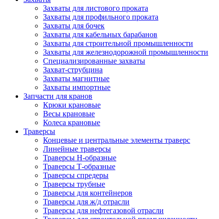
Захваты для листового проката
Захваты для профильного проката
Захваты для бочек
Захваты для кабельных барабанов
Захваты для строительной промышленности
Захваты для железнодорожной промышленности
Специализированные захваты
Захват-струбцина
Захваты магнитные
Захваты импортные
Запчасти для кранов
Крюки крановые
Весы крановые
Колеса крановые
Траверсы
Концевые и центральные элементы траверс
Линейные траверсы
Траверсы Н-образные
Траверсы Т-образные
Траверсы спредеры
Траверсы трубные
Траверсы для контейнеров
Траверсы для ж/д отрасли
Траверсы для нефтегазовой отрасли