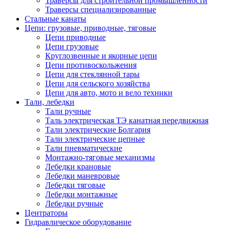
Траверсы для строительной промышленности
Траверсы специализированные
Стальные канаты
Цепи: грузовые, приводные, тяговые
Цепи приводные
Цепи грузовые
Круглозвенные и якорные цепи
Цепи противоскольжения
Цепи для стеклянной тары
Цепи для сельского хозяйства
Цепи для авто, мото и вело техники
Тали, лебедки
Тали ручные
Таль электрическая ТЭ канатная передвижная
Тали электрические Болгария
Тали электрические цепные
Тали пневматические
Монтажно-тяговые механизмы
Лебедки крановые
Лебедки маневровые
Лебедки тяговые
Лебедки монтажные
Лебедки ручные
Центраторы
Гидравлическое оборудование