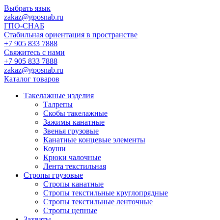
Выбрать язык
zakaz@gposnab.ru
ГПО
-СНАБ
Стабильная ориентация в пространстве
+7 905 833 7888
Свяжитесь с нами
+7 905 833 7888
zakaz@gposnab.ru
Каталог товаров
Такелажные изделия
Талрепы
Скобы такелажные
Зажимы канатные
Звенья грузовые
Канатные концевые элементы
Коуши
Крюки чалочные
Лента текстильная
Стропы грузовые
Стропы канатные
Стропы текстильные круглопрядные
Стропы текстильные ленточные
Стропы цепные
Захваты