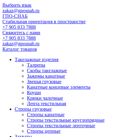
Выбрать язык
zakaz@gposnab.ru
ГПО
-СНАБ
Стабильная ориентация в пространстве
+7 905 833 7888
Свяжитесь с нами
+7 905 833 7888
zakaz@gposnab.ru
Каталог товаров
Такелажные изделия
Талрепы
Скобы такелажные
Зажимы канатные
Звенья грузовые
Канатные концевые элементы
Коуши
Крюки чалочные
Лента текстильная
Стропы грузовые
Стропы канатные
Стропы текстильные круглопрядные
Стропы текстильные ленточные
Стропы цепные
Захваты