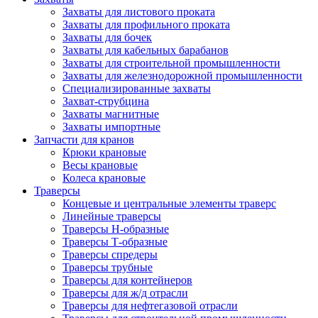
Захваты для листового проката
Захваты для профильного проката
Захваты для бочек
Захваты для кабельных барабанов
Захваты для строительной промышленности
Захваты для железнодорожной промышленности
Специализированные захваты
Захват-струбцина
Захваты магнитные
Захваты импортные
Запчасти для кранов
Крюки крановые
Весы крановые
Колеса крановые
Траверсы
Концевые и центральные элементы траверс
Линейные траверсы
Траверсы Н-образные
Траверсы Т-образные
Траверсы спредеры
Траверсы трубные
Траверсы для контейнеров
Траверсы для ж/д отрасли
Траверсы для нефтегазовой отрасли