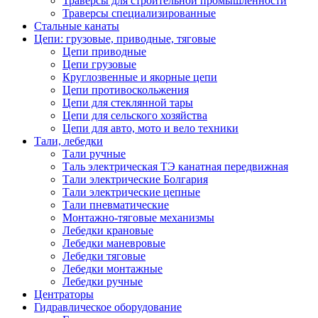
Траверсы для строительной промышленности
Траверсы специализированные
Стальные канаты
Цепи: грузовые, приводные, тяговые
Цепи приводные
Цепи грузовые
Круглозвенные и якорные цепи
Цепи противоскольжения
Цепи для стеклянной тары
Цепи для сельского хозяйства
Цепи для авто, мото и вело техники
Тали, лебедки
Тали ручные
Таль электрическая ТЭ канатная передвижная
Тали электрические Болгария
Тали электрические цепные
Тали пневматические
Монтажно-тяговые механизмы
Лебедки крановые
Лебедки маневровые
Лебедки тяговые
Лебедки монтажные
Лебедки ручные
Центраторы
Гидравлическое оборудование