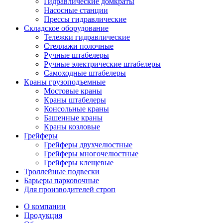
Гидравлические домкраты
Насосные станции
Прессы гидравлические
Складское оборудование
Тележки гидравлические
Cтеллажи полочные
Ручные штабелеры
Ручные электрические штабелеры
Самоходные штабелеры
Краны грузоподъемные
Мостовые краны
Краны штабелеры
Консольные краны
Башенные краны
Краны козловые
Грейферы
Грейферы двухчелюстные
Грейферы многочелюстные
Грейферы клещевые
Троллейные подвески
Барьеры парковочные
Для производителей строп
О компании
Продукция