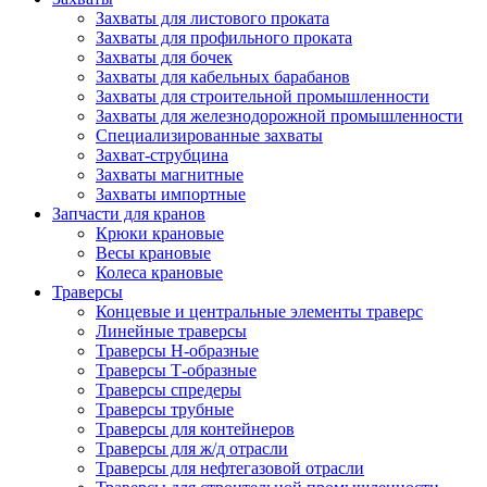
Захваты для листового проката
Захваты для профильного проката
Захваты для бочек
Захваты для кабельных барабанов
Захваты для строительной промышленности
Захваты для железнодорожной промышленности
Специализированные захваты
Захват-струбцина
Захваты магнитные
Захваты импортные
Запчасти для кранов
Крюки крановые
Весы крановые
Колеса крановые
Траверсы
Концевые и центральные элементы траверс
Линейные траверсы
Траверсы Н-образные
Траверсы Т-образные
Траверсы спредеры
Траверсы трубные
Траверсы для контейнеров
Траверсы для ж/д отрасли
Траверсы для нефтегазовой отрасли