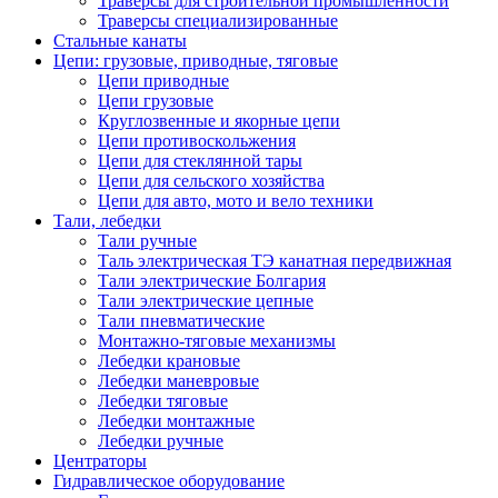
Траверсы для строительной промышленности
Траверсы специализированные
Стальные канаты
Цепи: грузовые, приводные, тяговые
Цепи приводные
Цепи грузовые
Круглозвенные и якорные цепи
Цепи противоскольжения
Цепи для стеклянной тары
Цепи для сельского хозяйства
Цепи для авто, мото и вело техники
Тали, лебедки
Тали ручные
Таль электрическая ТЭ канатная передвижная
Тали электрические Болгария
Тали электрические цепные
Тали пневматические
Монтажно-тяговые механизмы
Лебедки крановые
Лебедки маневровые
Лебедки тяговые
Лебедки монтажные
Лебедки ручные
Центраторы
Гидравлическое оборудование