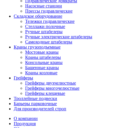
Гидравлические домкраты
Насосные станции
Прессы гидравлические
Складское оборудование
Тележки гидравлические
Cтеллажи полочные
Ручные штабелеры
Ручные электрические штабелеры
Самоходные штабелеры
Краны грузоподъемные
Мостовые краны
Краны штабелеры
Консольные краны
Башенные краны
Краны козловые
Грейферы
Грейферы двухчелюстные
Грейферы многочелюстные
Грейферы клещевые
Троллейные подвески
Барьеры парковочные
Для производителей строп
О компании
Продукция