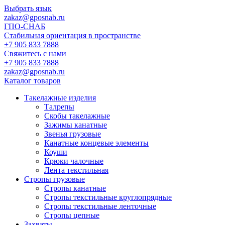
Выбрать язык
zakaz@gposnab.ru
ГПО
-СНАБ
Стабильная ориентация в пространстве
+7 905 833 7888
Свяжитесь с нами
+7 905 833 7888
zakaz@gposnab.ru
Каталог товаров
Такелажные изделия
Талрепы
Скобы такелажные
Зажимы канатные
Звенья грузовые
Канатные концевые элементы
Коуши
Крюки чалочные
Лента текстильная
Стропы грузовые
Стропы канатные
Стропы текстильные круглопрядные
Стропы текстильные ленточные
Стропы цепные
Захваты