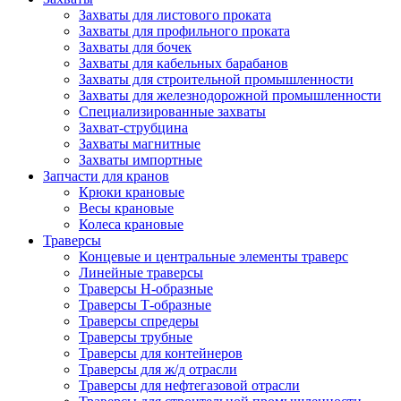
Захваты для листового проката
Захваты для профильного проката
Захваты для бочек
Захваты для кабельных барабанов
Захваты для строительной промышленности
Захваты для железнодорожной промышленности
Специализированные захваты
Захват-струбцина
Захваты магнитные
Захваты импортные
Запчасти для кранов
Крюки крановые
Весы крановые
Колеса крановые
Траверсы
Концевые и центральные элементы траверс
Линейные траверсы
Траверсы Н-образные
Траверсы Т-образные
Траверсы спредеры
Траверсы трубные
Траверсы для контейнеров
Траверсы для ж/д отрасли
Траверсы для нефтегазовой отрасли