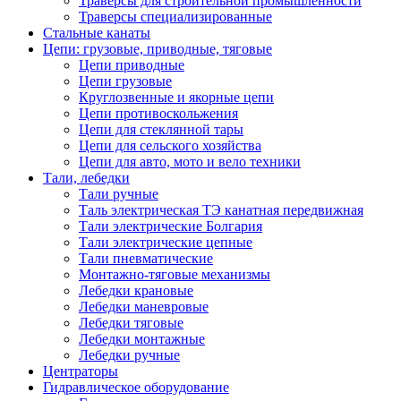
Траверсы для строительной промышленности
Траверсы специализированные
Стальные канаты
Цепи: грузовые, приводные, тяговые
Цепи приводные
Цепи грузовые
Круглозвенные и якорные цепи
Цепи противоскольжения
Цепи для стеклянной тары
Цепи для сельского хозяйства
Цепи для авто, мото и вело техники
Тали, лебедки
Тали ручные
Таль электрическая ТЭ канатная передвижная
Тали электрические Болгария
Тали электрические цепные
Тали пневматические
Монтажно-тяговые механизмы
Лебедки крановые
Лебедки маневровые
Лебедки тяговые
Лебедки монтажные
Лебедки ручные
Центраторы
Гидравлическое оборудование