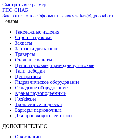
Смотреть все размеры
ГПО-СНАБ
Заказать звонок
Оформить заявку
zakaz@gposnab.ru
Товары
Такелажные изделия
Стропы грузовые
Захваты
Запчасти для кранов
Траверсы
Стальные канаты
Цепи: грузовые, приводные, тяговые
Тали, лебедки
Центраторы
Гидравлическое оборудование
Складское оборудование
Краны грузоподъемные
Грейферы
Троллейные подвески
Барьеры парковочные
Для производителей строп
ДОПОЛНИТЕЛЬНО
О компании