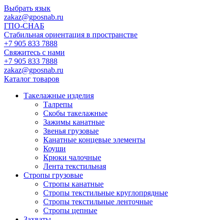
Выбрать язык
zakaz@gposnab.ru
ГПО
-СНАБ
Стабильная ориентация в пространстве
+7 905 833 7888
Свяжитесь с нами
+7 905 833 7888
zakaz@gposnab.ru
Каталог товаров
Такелажные изделия
Талрепы
Скобы такелажные
Зажимы канатные
Звенья грузовые
Канатные концевые элементы
Коуши
Крюки чалочные
Лента текстильная
Стропы грузовые
Стропы канатные
Стропы текстильные круглопрядные
Стропы текстильные ленточные
Стропы цепные
Захваты