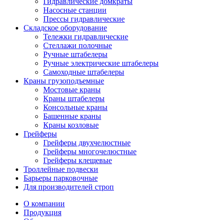
Гидравлические домкраты
Насосные станции
Прессы гидравлические
Складское оборудование
Тележки гидравлические
Cтеллажи полочные
Ручные штабелеры
Ручные электрические штабелеры
Самоходные штабелеры
Краны грузоподъемные
Мостовые краны
Краны штабелеры
Консольные краны
Башенные краны
Краны козловые
Грейферы
Грейферы двухчелюстные
Грейферы многочелюстные
Грейферы клещевые
Троллейные подвески
Барьеры парковочные
Для производителей строп
О компании
Продукция