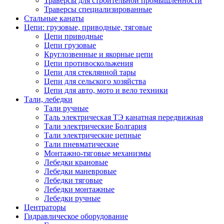
Траверсы для строительной промышленности
Траверсы специализированные
Стальные канаты
Цепи: грузовые, приводные, тяговые
Цепи приводные
Цепи грузовые
Круглозвенные и якорные цепи
Цепи противоскольжения
Цепи для стеклянной тары
Цепи для сельского хозяйства
Цепи для авто, мото и вело техники
Тали, лебедки
Тали ручные
Таль электрическая ТЭ канатная передвижная
Тали электрические Болгария
Тали электрические цепные
Тали пневматические
Монтажно-тяговые механизмы
Лебедки крановые
Лебедки маневровые
Лебедки тяговые
Лебедки монтажные
Лебедки ручные
Центраторы
Гидравлическое оборудование