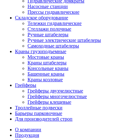
Гидравлические домкраты
Насосные станции
Прессы гидравлические
Складское оборудование
Тележки гидравлические
Cтеллажи полочные
Ручные штабелеры
Ручные электрические штабелеры
Самоходные штабелеры
Краны грузоподъемные
Мостовые краны
Краны штабелеры
Консольные краны
Башенные краны
Краны козловые
Грейферы
Грейферы двухчелюстные
Грейферы многочелюстные
Грейферы клещевые
Троллейные подвески
Барьеры парковочные
Для производителей строп
О компании
Продукция