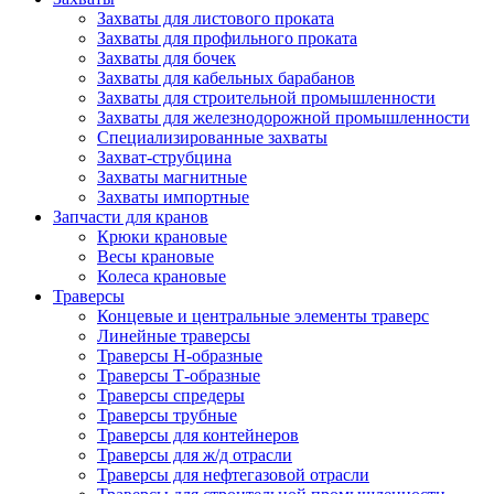
Захваты для листового проката
Захваты для профильного проката
Захваты для бочек
Захваты для кабельных барабанов
Захваты для строительной промышленности
Захваты для железнодорожной промышленности
Специализированные захваты
Захват-струбцина
Захваты магнитные
Захваты импортные
Запчасти для кранов
Крюки крановые
Весы крановые
Колеса крановые
Траверсы
Концевые и центральные элементы траверс
Линейные траверсы
Траверсы Н-образные
Траверсы Т-образные
Траверсы спредеры
Траверсы трубные
Траверсы для контейнеров
Траверсы для ж/д отрасли
Траверсы для нефтегазовой отрасли