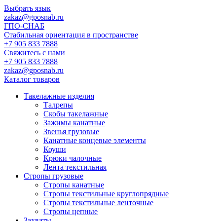
Выбрать язык
zakaz@gposnab.ru
ГПО
-СНАБ
Стабильная ориентация в пространстве
+7 905 833 7888
Свяжитесь с нами
+7 905 833 7888
zakaz@gposnab.ru
Каталог товаров
Такелажные изделия
Талрепы
Скобы такелажные
Зажимы канатные
Звенья грузовые
Канатные концевые элементы
Коуши
Крюки чалочные
Лента текстильная
Стропы грузовые
Стропы канатные
Стропы текстильные круглопрядные
Стропы текстильные ленточные
Стропы цепные
Захваты