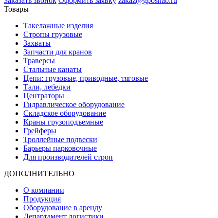
Заказать звонок
Оформить заявку
zakaz@gposnab.ru
Товары
Такелажные изделия
Стропы грузовые
Захваты
Запчасти для кранов
Траверсы
Стальные канаты
Цепи: грузовые, приводные, тяговые
Тали, лебедки
Центраторы
Гидравлическое оборудование
Складское оборудование
Краны грузоподъемные
Грейферы
Троллейные подвески
Барьеры парковочные
Для производителей строп
ДОПОЛНИТЕЛЬНО
О компании
Продукция
Оборудование в аренду
Департамент логистики