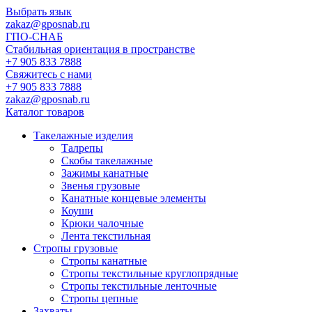
Выбрать язык
zakaz@gposnab.ru
ГПО
-СНАБ
Стабильная ориентация в пространстве
+7 905 833 7888
Свяжитесь с нами
+7 905 833 7888
zakaz@gposnab.ru
Каталог товаров
Такелажные изделия
Талрепы
Скобы такелажные
Зажимы канатные
Звенья грузовые
Канатные концевые элементы
Коуши
Крюки чалочные
Лента текстильная
Стропы грузовые
Стропы канатные
Стропы текстильные круглопрядные
Стропы текстильные ленточные
Стропы цепные
Захваты