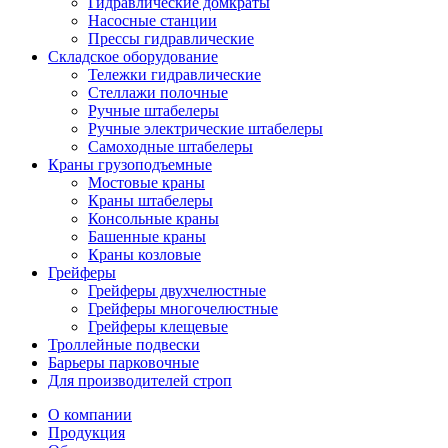
Гидравлические домкраты
Насосные станции
Прессы гидравлические
Складское оборудование
Тележки гидравлические
Cтеллажи полочные
Ручные штабелеры
Ручные электрические штабелеры
Самоходные штабелеры
Краны грузоподъемные
Мостовые краны
Краны штабелеры
Консольные краны
Башенные краны
Краны козловые
Грейферы
Грейферы двухчелюстные
Грейферы многочелюстные
Грейферы клещевые
Троллейные подвески
Барьеры парковочные
Для производителей строп
О компании
Продукция