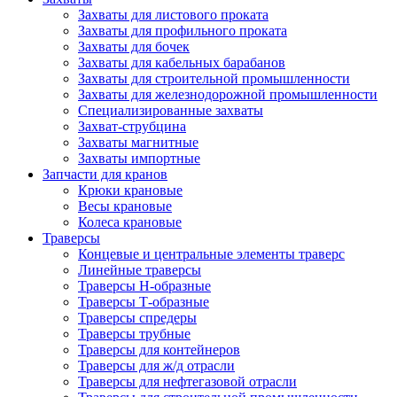
Захваты для листового проката
Захваты для профильного проката
Захваты для бочек
Захваты для кабельных барабанов
Захваты для строительной промышленности
Захваты для железнодорожной промышленности
Специализированные захваты
Захват-струбцина
Захваты магнитные
Захваты импортные
Запчасти для кранов
Крюки крановые
Весы крановые
Колеса крановые
Траверсы
Концевые и центральные элементы траверс
Линейные траверсы
Траверсы Н-образные
Траверсы Т-образные
Траверсы спредеры
Траверсы трубные
Траверсы для контейнеров
Траверсы для ж/д отрасли
Траверсы для нефтегазовой отрасли