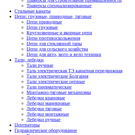
Траверсы для строительной промышленности
Траверсы специализированные
Стальные канаты
Цепи: грузовые, приводные, тяговые
Цепи приводные
Цепи грузовые
Круглозвенные и якорные цепи
Цепи противоскольжения
Цепи для стеклянной тары
Цепи для сельского хозяйства
Цепи для авто, мото и вело техники
Тали, лебедки
Тали ручные
Таль электрическая ТЭ канатная передвижная
Тали электрические Болгария
Тали электрические цепные
Тали пневматические
Монтажно-тяговые механизмы
Лебедки крановые
Лебедки маневровые
Лебедки тяговые
Лебедки монтажные
Лебедки ручные
Центраторы
Гидравлическое оборудование