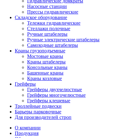
Гидравлические домкраты
Насосные станции
Прессы гидравлические
Складское оборудование
Тележки гидравлические
Cтеллажи полочные
Ручные штабелеры
Ручные электрические штабелеры
Самоходные штабелеры
Краны грузоподъемные
Мостовые краны
Краны штабелеры
Консольные краны
Башенные краны
Краны козловые
Грейферы
Грейферы двухчелюстные
Грейферы многочелюстные
Грейферы клещевые
Троллейные подвески
Барьеры парковочные
Для производителей строп
О компании
Продукция