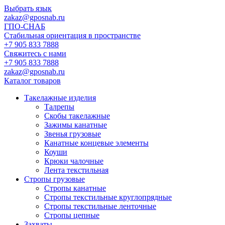
Выбрать язык
zakaz@gposnab.ru
ГПО
-СНАБ
Стабильная ориентация в пространстве
+7 905 833 7888
Свяжитесь с нами
+7 905 833 7888
zakaz@gposnab.ru
Каталог товаров
Такелажные изделия
Талрепы
Скобы такелажные
Зажимы канатные
Звенья грузовые
Канатные концевые элементы
Коуши
Крюки чалочные
Лента текстильная
Стропы грузовые
Стропы канатные
Стропы текстильные круглопрядные
Стропы текстильные ленточные
Стропы цепные
Захваты