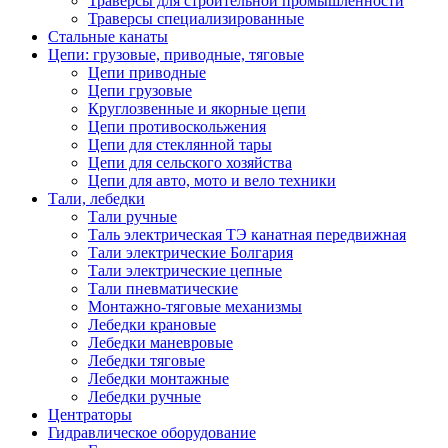
Траверсы для строительной промышленности
Траверсы специализированные
Стальные канаты
Цепи: грузовые, приводные, тяговые
Цепи приводные
Цепи грузовые
Круглозвенные и якорные цепи
Цепи противоскольжения
Цепи для стеклянной тары
Цепи для сельского хозяйства
Цепи для авто, мото и вело техники
Тали, лебедки
Тали ручные
Таль электрическая ТЭ канатная передвижная
Тали электрические Болгария
Тали электрические цепные
Тали пневматические
Монтажно-тяговые механизмы
Лебедки крановые
Лебедки маневровые
Лебедки тяговые
Лебедки монтажные
Лебедки ручные
Центраторы
Гидравлическое оборудование