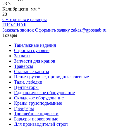
23.3
Калибр цепи, мм *
20
Смотреть все размеры
ГПО-СНАБ
Заказать звонок
Оформить заявку
zakaz@gposnab.ru
Товары
Такелажные изделия
Стропы грузовые
Захваты
Запчасти для кранов
Траверсы
Стальные канаты
Цепи: грузовые, приводные, тяговые
Тали, лебедки
Центраторы
Гидравлическое оборудование
Складское оборудование
Краны грузоподъемные
Грейферы
Троллейные подвески
Барьеры парковочные
Для производителей строп