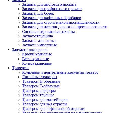
Захваты для листового проката
Захваты для профильного проката
Захваты для бочек
Захваты для кабельных барабанов
Захваты для строительной промышленности
Захваты для железнодорожной промышленности
Специализированные захваты
Захват-струбцина
Захваты магнитные
Захваты импортные
Запчасти для кранов
Крюки крановые
Весы крановые
Колеса крановые
Траверсы
Концевые и центральные элементы траверс
Линейные траверсы
Траверсы Н-образные
Траверсы Т-образные
Траверсы спредеры
Траверсы трубные
Траверсы для контейнеров
Траверсы для ж/д отрасли
Траверсы для нефтегазовой отрасли