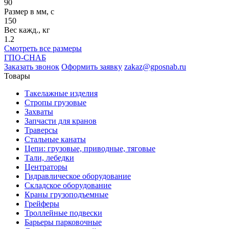
90
Размер в мм, c
150
Вес кажд., кг
1.2
Смотреть все размеры
ГПО-СНАБ
Заказать звонок
Оформить заявку
zakaz@gposnab.ru
Товары
Такелажные изделия
Стропы грузовые
Захваты
Запчасти для кранов
Траверсы
Стальные канаты
Цепи: грузовые, приводные, тяговые
Тали, лебедки
Центраторы
Гидравлическое оборудование
Складское оборудование
Краны грузоподъемные
Грейферы
Троллейные подвески
Барьеры парковочные