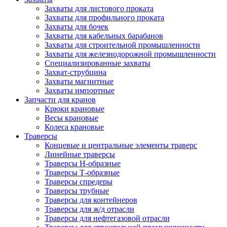
Захваты для листового проката
Захваты для профильного проката
Захваты для бочек
Захваты для кабельных барабанов
Захваты для строительной промышленности
Захваты для железнодорожной промышленности
Специализированные захваты
Захват-струбцина
Захваты магнитные
Захваты импортные
Запчасти для кранов
Крюки крановые
Весы крановые
Колеса крановые
Траверсы
Концевые и центральные элементы траверс
Линейные траверсы
Траверсы Н-образные
Траверсы Т-образные
Траверсы спредеры
Траверсы трубные
Траверсы для контейнеров
Траверсы для ж/д отрасли
Траверсы для нефтегазовой отрасли