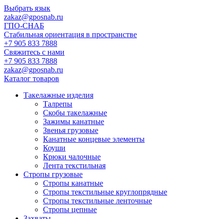
Выбрать язык
zakaz@gposnab.ru
ГПО
-СНАБ
Стабильная ориентация в пространстве
+7 905 833 7888
Свяжитесь с нами
+7 905 833 7888
zakaz@gposnab.ru
Каталог товаров
Такелажные изделия
Талрепы
Скобы такелажные
Зажимы канатные
Звенья грузовые
Канатные концевые элементы
Коуши
Крюки чалочные
Лента текстильная
Стропы грузовые
Стропы канатные
Стропы текстильные круглопрядные
Стропы текстильные ленточные
Стропы цепные
Захваты