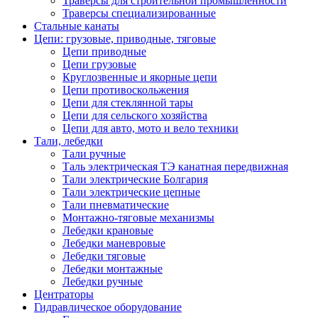
Траверсы для строительной промышленности
Траверсы специализированные
Стальные канаты
Цепи: грузовые, приводные, тяговые
Цепи приводные
Цепи грузовые
Круглозвенные и якорные цепи
Цепи противоскольжения
Цепи для стеклянной тары
Цепи для сельского хозяйства
Цепи для авто, мото и вело техники
Тали, лебедки
Тали ручные
Таль электрическая ТЭ канатная передвижная
Тали электрические Болгария
Тали электрические цепные
Тали пневматические
Монтажно-тяговые механизмы
Лебедки крановые
Лебедки маневровые
Лебедки тяговые
Лебедки монтажные
Лебедки ручные
Центраторы
Гидравлическое оборудование