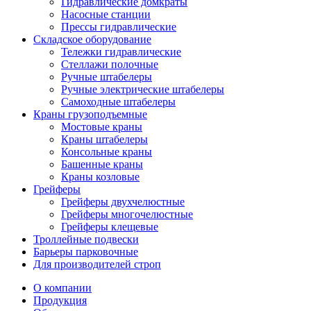
Гидравлические домкраты
Насосные станции
Прессы гидравлические
Складское оборудование
Тележки гидравлические
Cтеллажи полочные
Ручные штабелеры
Ручные электрические штабелеры
Самоходные штабелеры
Краны грузоподъемные
Мостовые краны
Краны штабелеры
Консольные краны
Башенные краны
Краны козловые
Грейферы
Грейферы двухчелюстные
Грейферы многочелюстные
Грейферы клещевые
Троллейные подвески
Барьеры парковочные
Для производителей строп
О компании
Продукция