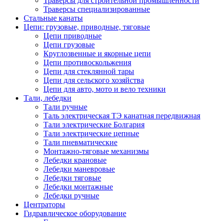
Траверсы для строительной промышленности
Траверсы специализированные
Стальные канаты
Цепи: грузовые, приводные, тяговые
Цепи приводные
Цепи грузовые
Круглозвенные и якорные цепи
Цепи противоскольжения
Цепи для стеклянной тары
Цепи для сельского хозяйства
Цепи для авто, мото и вело техники
Тали, лебедки
Тали ручные
Таль электрическая ТЭ канатная передвижная
Тали электрические Болгария
Тали электрические цепные
Тали пневматические
Монтажно-тяговые механизмы
Лебедки крановые
Лебедки маневровые
Лебедки тяговые
Лебедки монтажные
Лебедки ручные
Центраторы
Гидравлическое оборудование