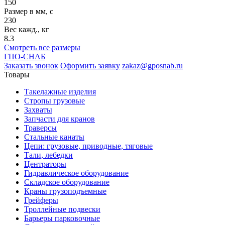
150
Размер в мм, c
230
Вес кажд., кг
8.3
Смотреть все размеры
ГПО-СНАБ
Заказать звонок
Оформить заявку
zakaz@gposnab.ru
Товары
Такелажные изделия
Стропы грузовые
Захваты
Запчасти для кранов
Траверсы
Стальные канаты
Цепи: грузовые, приводные, тяговые
Тали, лебедки
Центраторы
Гидравлическое оборудование
Складское оборудование
Краны грузоподъемные
Грейферы
Троллейные подвески
Барьеры парковочные