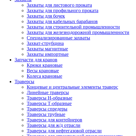
Захваты для листового проката
Захваты для профильного проката
Захваты для бочек
Захваты для кабельных барабанов
Захваты для строительной промышленности
Захваты для железнодорожной промышленности
Специализированные захваты
Захват-струбцина
Захваты магнитные
Захваты импортные
Запчасти для кранов
Крюки крановые
Весы крановые
Колеса крановые
Траверсы
Концевые и центральные элементы траверс
Линейные траверсы
Траверсы Н-образные
Траверсы Т-образные
Траверсы спредеры
Траверсы трубные
Траверсы для контейнеров
Траверсы для ж/д отрасли
Траверсы для нефтегазовой отрасли