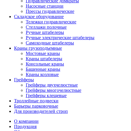
Гидравлические домкраты
Насосные станции
Прессы гидравлические
Складское оборудование
Тележки гидравлические
Cтеллажи полочные
Ручные штабелеры
Ручные электрические штабелеры
Самоходные штабелеры
Краны грузоподъемные
Мостовые краны
Краны штабелеры
Консольные краны
Башенные краны
Краны козловые
Грейферы
Грейферы двухчелюстные
Грейферы многочелюстные
Грейферы клещевые
Троллейные подвески
Барьеры парковочные
Для производителей строп
О компании
Продукция