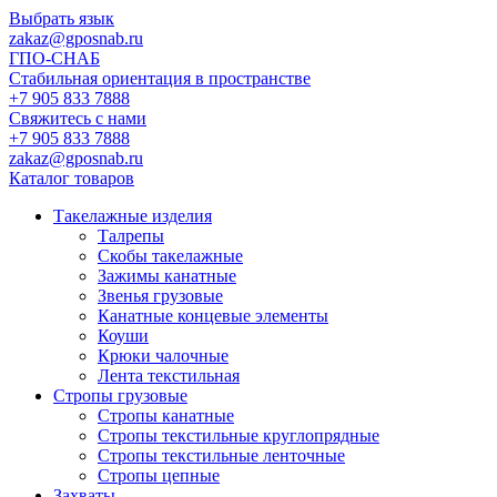
Выбрать язык
zakaz@gposnab.ru
ГПО
-СНАБ
Стабильная ориентация в пространстве
+7 905 833 7888
Свяжитесь с нами
+7 905 833 7888
zakaz@gposnab.ru
Каталог товаров
Такелажные изделия
Талрепы
Скобы такелажные
Зажимы канатные
Звенья грузовые
Канатные концевые элементы
Коуши
Крюки чалочные
Лента текстильная
Стропы грузовые
Стропы канатные
Стропы текстильные круглопрядные
Стропы текстильные ленточные
Стропы цепные
Захваты