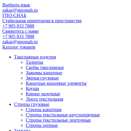
Выбрать язык
zakaz@gposnab.ru
ГПО
-СНАБ
Стабильная ориентация в пространстве
+7 905 833 7888
Свяжитесь с нами
+7 905 833 7888
zakaz@gposnab.ru
Каталог товаров
Такелажные изделия
Талрепы
Скобы такелажные
Зажимы канатные
Звенья грузовые
Канатные концевые элементы
Коуши
Крюки чалочные
Лента текстильная
Стропы грузовые
Стропы канатные
Стропы текстильные круглопрядные
Стропы текстильные ленточные
Стропы цепные
Захваты