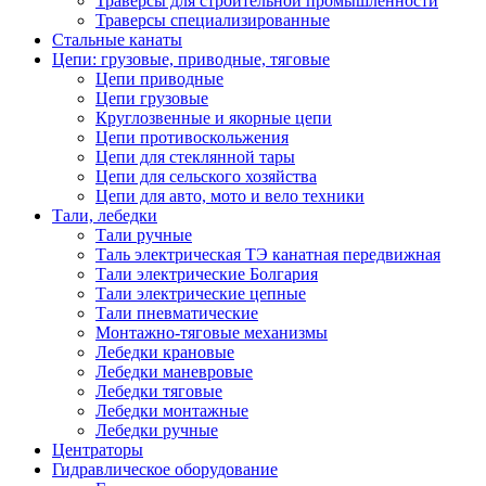
Траверсы для строительной промышленности
Траверсы специализированные
Стальные канаты
Цепи: грузовые, приводные, тяговые
Цепи приводные
Цепи грузовые
Круглозвенные и якорные цепи
Цепи противоскольжения
Цепи для стеклянной тары
Цепи для сельского хозяйства
Цепи для авто, мото и вело техники
Тали, лебедки
Тали ручные
Таль электрическая ТЭ канатная передвижная
Тали электрические Болгария
Тали электрические цепные
Тали пневматические
Монтажно-тяговые механизмы
Лебедки крановые
Лебедки маневровые
Лебедки тяговые
Лебедки монтажные
Лебедки ручные
Центраторы
Гидравлическое оборудование