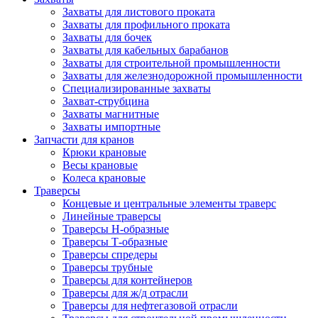
Захваты для листового проката
Захваты для профильного проката
Захваты для бочек
Захваты для кабельных барабанов
Захваты для строительной промышленности
Захваты для железнодорожной промышленности
Специализированные захваты
Захват-струбцина
Захваты магнитные
Захваты импортные
Запчасти для кранов
Крюки крановые
Весы крановые
Колеса крановые
Траверсы
Концевые и центральные элементы траверс
Линейные траверсы
Траверсы Н-образные
Траверсы Т-образные
Траверсы спредеры
Траверсы трубные
Траверсы для контейнеров
Траверсы для ж/д отрасли
Траверсы для нефтегазовой отрасли