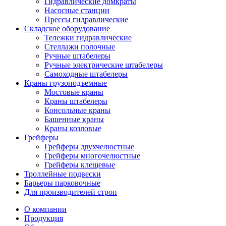
Гидравлические домкраты
Насосные станции
Прессы гидравлические
Складское оборудование
Тележки гидравлические
Cтеллажи полочные
Ручные штабелеры
Ручные электрические штабелеры
Самоходные штабелеры
Краны грузоподъемные
Мостовые краны
Краны штабелеры
Консольные краны
Башенные краны
Краны козловые
Грейферы
Грейферы двухчелюстные
Грейферы многочелюстные
Грейферы клещевые
Троллейные подвески
Барьеры парковочные
Для производителей строп
О компании
Продукция