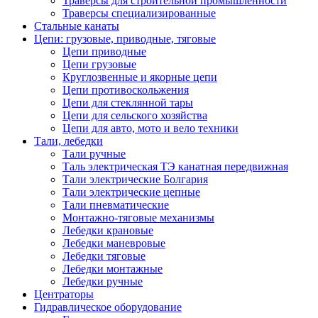
Траверсы для строительной промышленности
Траверсы специализированные
Стальные канаты
Цепи: грузовые, приводные, тяговые
Цепи приводные
Цепи грузовые
Круглозвенные и якорные цепи
Цепи противоскольжения
Цепи для стеклянной тары
Цепи для сельского хозяйства
Цепи для авто, мото и вело техники
Тали, лебедки
Тали ручные
Таль электрическая ТЭ канатная передвижная
Тали электрические Болгария
Тали электрические цепные
Тали пневматические
Монтажно-тяговые механизмы
Лебедки крановые
Лебедки маневровые
Лебедки тяговые
Лебедки монтажные
Лебедки ручные
Центраторы
Гидравлическое оборудование