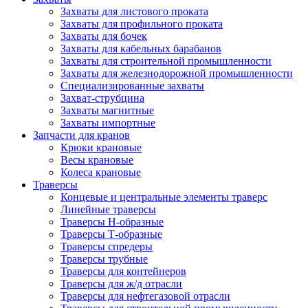
Захваты для листового проката
Захваты для профильного проката
Захваты для бочек
Захваты для кабельных барабанов
Захваты для строительной промышленности
Захваты для железнодорожной промышленности
Специализированные захваты
Захват-струбцина
Захваты магнитные
Захваты импортные
Запчасти для кранов
Крюки крановые
Весы крановые
Колеса крановые
Траверсы
Концевые и центральные элементы траверс
Линейные траверсы
Траверсы Н-образные
Траверсы Т-образные
Траверсы спредеры
Траверсы трубные
Траверсы для контейнеров
Траверсы для ж/д отрасли
Траверсы для нефтегазовой отрасли