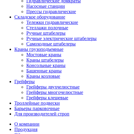
Гидравлические домкраты
Насосные станции
Прессы гидравлические
Складское оборудование
Тележки гидравлические
Cтеллажи полочные
Ручные штабелеры
Ручные электрические штабелеры
Самоходные штабелеры
Краны грузоподъемные
Мостовые краны
Краны штабелеры
Консольные краны
Башенные краны
Краны козловые
Грейферы
Грейферы двухчелюстные
Грейферы многочелюстные
Грейферы клещевые
Троллейные подвески
Барьеры парковочные
Для производителей строп
О компании
Продукция