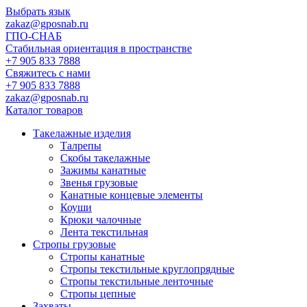
Выбрать язык
zakaz@gposnab.ru
ГПО
-СНАБ
Стабильная ориентация в пространстве
+7 905 833 7888
Свяжитесь с нами
+7 905 833 7888
zakaz@gposnab.ru
Каталог товаров
Такелажные изделия
Талрепы
Скобы такелажные
Зажимы канатные
Звенья грузовые
Канатные концевые элементы
Коуши
Крюки чалочные
Лента текстильная
Стропы грузовые
Стропы канатные
Стропы текстильные круглопрядные
Стропы текстильные ленточные
Стропы цепные
Захваты