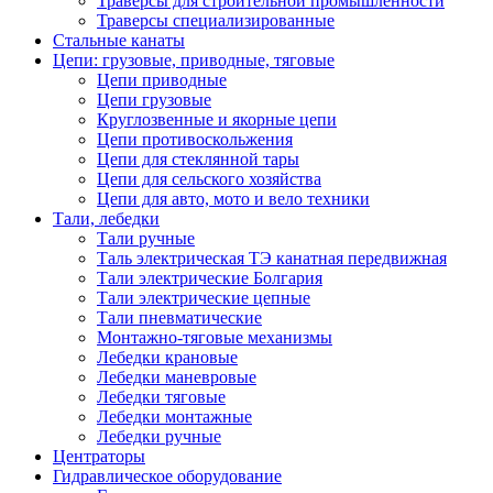
Траверсы для строительной промышленности
Траверсы специализированные
Стальные канаты
Цепи: грузовые, приводные, тяговые
Цепи приводные
Цепи грузовые
Круглозвенные и якорные цепи
Цепи противоскольжения
Цепи для стеклянной тары
Цепи для сельского хозяйства
Цепи для авто, мото и вело техники
Тали, лебедки
Тали ручные
Таль электрическая ТЭ канатная передвижная
Тали электрические Болгария
Тали электрические цепные
Тали пневматические
Монтажно-тяговые механизмы
Лебедки крановые
Лебедки маневровые
Лебедки тяговые
Лебедки монтажные
Лебедки ручные
Центраторы
Гидравлическое оборудование