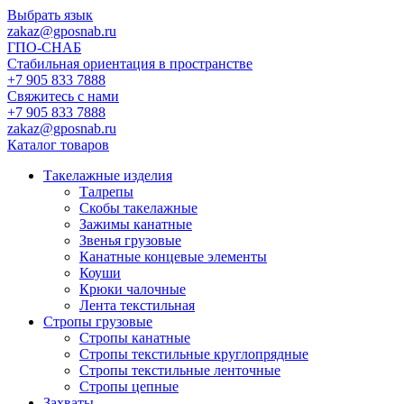
Выбрать язык
zakaz@gposnab.ru
ГПО
-СНАБ
Стабильная ориентация в пространстве
+7 905 833 7888
Свяжитесь с нами
+7 905 833 7888
zakaz@gposnab.ru
Каталог товаров
Такелажные изделия
Талрепы
Скобы такелажные
Зажимы канатные
Звенья грузовые
Канатные концевые элементы
Коуши
Крюки чалочные
Лента текстильная
Стропы грузовые
Стропы канатные
Стропы текстильные круглопрядные
Стропы текстильные ленточные
Стропы цепные
Захваты