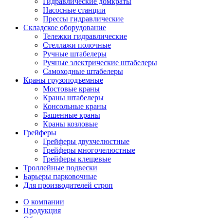
Гидравлические домкраты
Насосные станции
Прессы гидравлические
Складское оборудование
Тележки гидравлические
Cтеллажи полочные
Ручные штабелеры
Ручные электрические штабелеры
Самоходные штабелеры
Краны грузоподъемные
Мостовые краны
Краны штабелеры
Консольные краны
Башенные краны
Краны козловые
Грейферы
Грейферы двухчелюстные
Грейферы многочелюстные
Грейферы клещевые
Троллейные подвески
Барьеры парковочные
Для производителей строп
О компании
Продукция