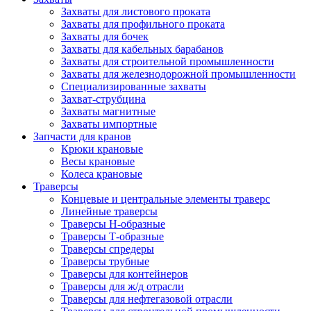
Захваты для листового проката
Захваты для профильного проката
Захваты для бочек
Захваты для кабельных барабанов
Захваты для строительной промышленности
Захваты для железнодорожной промышленности
Специализированные захваты
Захват-струбцина
Захваты магнитные
Захваты импортные
Запчасти для кранов
Крюки крановые
Весы крановые
Колеса крановые
Траверсы
Концевые и центральные элементы траверс
Линейные траверсы
Траверсы Н-образные
Траверсы Т-образные
Траверсы спредеры
Траверсы трубные
Траверсы для контейнеров
Траверсы для ж/д отрасли
Траверсы для нефтегазовой отрасли