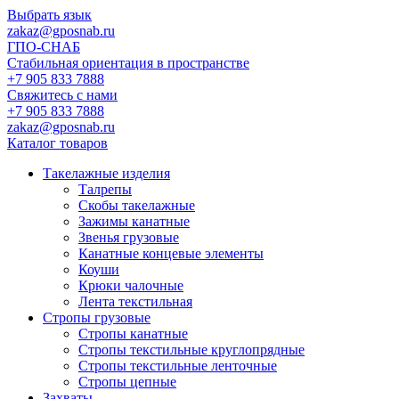
Выбрать язык
zakaz@gposnab.ru
ГПО
-СНАБ
Стабильная ориентация в пространстве
+7 905 833 7888
Свяжитесь с нами
+7 905 833 7888
zakaz@gposnab.ru
Каталог товаров
Такелажные изделия
Талрепы
Скобы такелажные
Зажимы канатные
Звенья грузовые
Канатные концевые элементы
Коуши
Крюки чалочные
Лента текстильная
Стропы грузовые
Стропы канатные
Стропы текстильные круглопрядные
Стропы текстильные ленточные
Стропы цепные
Захваты