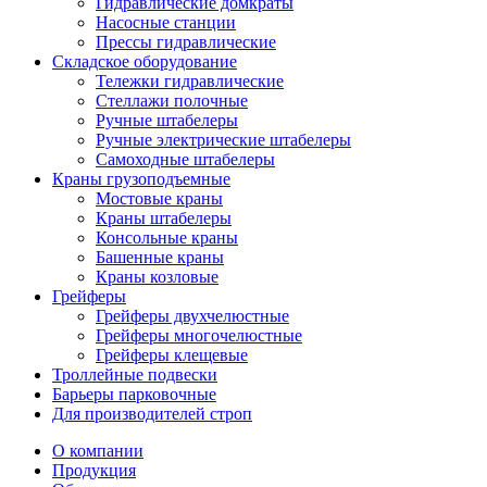
Гидравлические домкраты
Насосные станции
Прессы гидравлические
Складское оборудование
Тележки гидравлические
Cтеллажи полочные
Ручные штабелеры
Ручные электрические штабелеры
Самоходные штабелеры
Краны грузоподъемные
Мостовые краны
Краны штабелеры
Консольные краны
Башенные краны
Краны козловые
Грейферы
Грейферы двухчелюстные
Грейферы многочелюстные
Грейферы клещевые
Троллейные подвески
Барьеры парковочные
Для производителей строп
О компании
Продукция