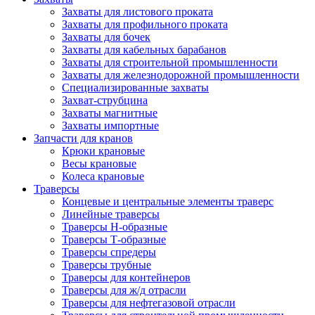
Захваты для листового проката
Захваты для профильного проката
Захваты для бочек
Захваты для кабельных барабанов
Захваты для строительной промышленности
Захваты для железнодорожной промышленности
Специализированные захваты
Захват-струбцина
Захваты магнитные
Захваты импортные
Запчасти для кранов
Крюки крановые
Весы крановые
Колеса крановые
Траверсы
Концевые и центральные элементы траверс
Линейные траверсы
Траверсы Н-образные
Траверсы Т-образные
Траверсы спредеры
Траверсы трубные
Траверсы для контейнеров
Траверсы для ж/д отрасли
Траверсы для нефтегазовой отрасли