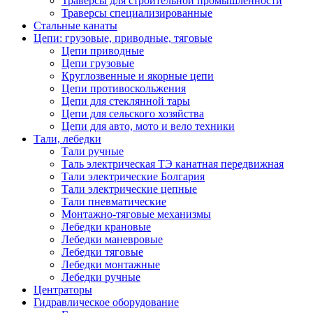
Траверсы для строительной промышленности
Траверсы специализированные
Стальные канаты
Цепи: грузовые, приводные, тяговые
Цепи приводные
Цепи грузовые
Круглозвенные и якорные цепи
Цепи противоскольжения
Цепи для стеклянной тары
Цепи для сельского хозяйства
Цепи для авто, мото и вело техники
Тали, лебедки
Тали ручные
Таль электрическая ТЭ канатная передвижная
Тали электрические Болгария
Тали электрические цепные
Тали пневматические
Монтажно-тяговые механизмы
Лебедки крановые
Лебедки маневровые
Лебедки тяговые
Лебедки монтажные
Лебедки ручные
Центраторы
Гидравлическое оборудование