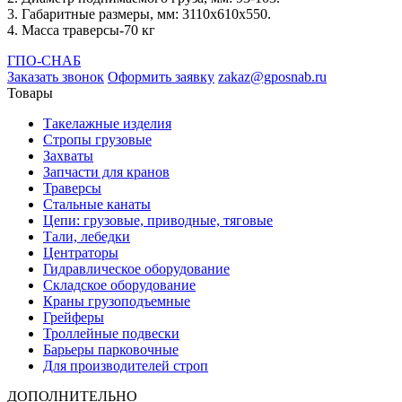
3. Габаритные размеры, мм: 3110х610х550.
4. Масса траверсы-70 кг
ГПО-СНАБ
Заказать звонок
Оформить заявку
zakaz@gposnab.ru
Товары
Такелажные изделия
Стропы грузовые
Захваты
Запчасти для кранов
Траверсы
Стальные канаты
Цепи: грузовые, приводные, тяговые
Тали, лебедки
Центраторы
Гидравлическое оборудование
Складское оборудование
Краны грузоподъемные
Грейферы
Троллейные подвески
Барьеры парковочные
Для производителей строп
ДОПОЛНИТЕЛЬНО