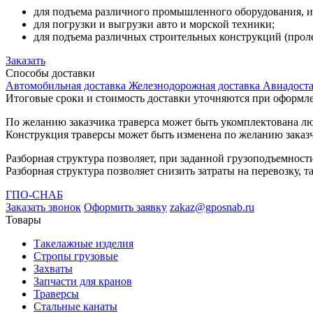
для подъема различного промышленного оборудования, им
для погрузки и выгрузки авто и морской техники;
для подъема различных строительных конструкций (прол
Заказать
Способы
доставки
Автомобильная доставка
Железнодорожная доставка
Авиадоста
Итоговые сроки и стоимость доставки уточняются при оформле
По желанию заказчика траверса может быть укомплектована л
Конструкция траверсы может быть изменена по желанию заказч
Разборная структура позволяет, при заданной грузоподъемност
Разборная структура позволяет снизить затраты на перевозку,
ГПО-СНАБ
Заказать звонок
Оформить заявку
zakaz@gposnab.ru
Товары
Такелажные изделия
Стропы грузовые
Захваты
Запчасти для кранов
Траверсы
Стальные канаты