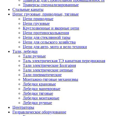
Траверсы для строительной промышленности
Траверсы специализированные
Стальные канаты
Цепи: грузовые, приводные, тяговые
Цепи приводные
Цепи грузовые
Круглозвенные и якорные цепи
Цепи противоскольжения
Цепи для стеклянной тары
Цепи для сельского хозяйства
Цепи для авто, мото и вело техники
Тали, лебедки
Тали ручные
Таль электрическая ТЭ канатная передвижная
Тали электрические Болгария
Тали электрические цепные
Тали пневматические
Монтажно-тяговые механизмы
Лебедки крановые
Лебедки маневровые
Лебедки тяговые
Лебедки монтажные
Лебедки ручные
Центраторы
Гидравлическое оборудование