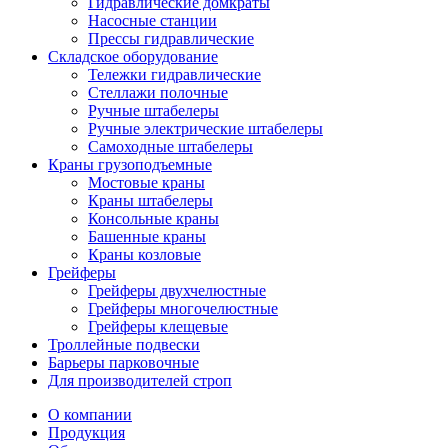
Гидравлические домкраты
Насосные станции
Прессы гидравлические
Складское оборудование
Тележки гидравлические
Cтеллажи полочные
Ручные штабелеры
Ручные электрические штабелеры
Самоходные штабелеры
Краны грузоподъемные
Мостовые краны
Краны штабелеры
Консольные краны
Башенные краны
Краны козловые
Грейферы
Грейферы двухчелюстные
Грейферы многочелюстные
Грейферы клещевые
Троллейные подвески
Барьеры парковочные
Для производителей строп
О компании
Продукция