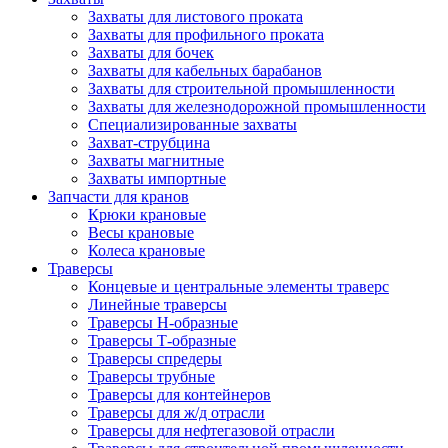
Захваты для листового проката
Захваты для профильного проката
Захваты для бочек
Захваты для кабельных барабанов
Захваты для строительной промышленности
Захваты для железнодорожной промышленности
Специализированные захваты
Захват-струбцина
Захваты магнитные
Захваты импортные
Запчасти для кранов
Крюки крановые
Весы крановые
Колеса крановые
Траверсы
Концевые и центральные элементы траверс
Линейные траверсы
Траверсы Н-образные
Траверсы Т-образные
Траверсы спредеры
Траверсы трубные
Траверсы для контейнеров
Траверсы для ж/д отрасли
Траверсы для нефтегазовой отрасли