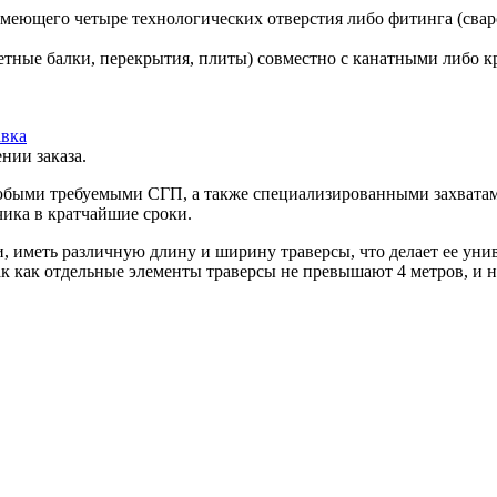
еющего четыре технологических отверстия либо фитинга (сваро
етные балки, перекрытия, плиты) совместно с канатными либо 
вка
нии заказа.
юбыми требуемыми СГП, а также специализированными захватами
ика в кратчайшие сроки.
и, иметь различную длину и ширину траверсы, что делает ее уни
 так как отдельные элементы траверсы не превышают 4 метров, и