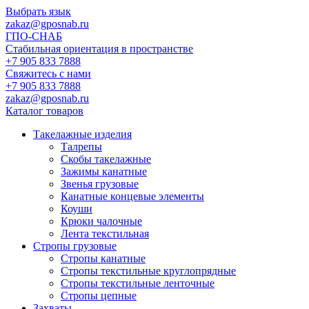
Выбрать язык
zakaz@gposnab.ru
ГПО
-СНАБ
Стабильная ориентация в пространстве
+7 905 833 7888
Свяжитесь с нами
+7 905 833 7888
zakaz@gposnab.ru
Каталог товаров
Такелажные изделия
Талрепы
Скобы такелажные
Зажимы канатные
Звенья грузовые
Канатные концевые элементы
Коуши
Крюки чалочные
Лента текстильная
Стропы грузовые
Стропы канатные
Стропы текстильные круглопрядные
Стропы текстильные ленточные
Стропы цепные
Захваты