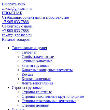
Выбрать язык
zakaz@gposnab.ru
ГПО
-СНАБ
Стабильная ориентация в пространстве
+7 905 833 7888
Свяжитесь с нами
+7 905 833 7888
zakaz@gposnab.ru
Каталог товаров
Такелажные изделия
Талрепы
Скобы такелажные
Зажимы канатные
Звенья грузовые
Канатные концевые элементы
Коуши
Крюки чалочные
Лента текстильная
Стропы грузовые
Стропы канатные
Стропы текстильные круглопрядные
Стропы текстильные ленточные
Стропы цепные
Захваты