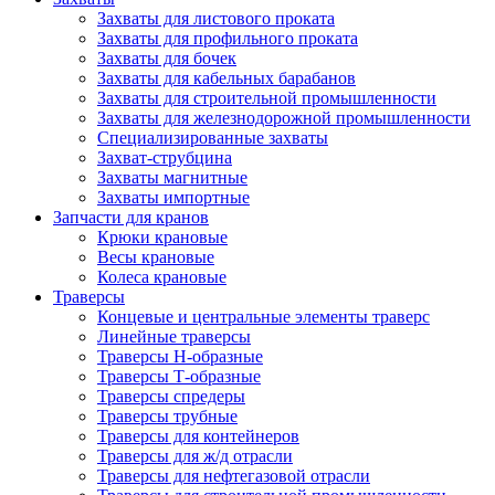
Захваты для листового проката
Захваты для профильного проката
Захваты для бочек
Захваты для кабельных барабанов
Захваты для строительной промышленности
Захваты для железнодорожной промышленности
Специализированные захваты
Захват-струбцина
Захваты магнитные
Захваты импортные
Запчасти для кранов
Крюки крановые
Весы крановые
Колеса крановые
Траверсы
Концевые и центральные элементы траверс
Линейные траверсы
Траверсы Н-образные
Траверсы Т-образные
Траверсы спредеры
Траверсы трубные
Траверсы для контейнеров
Траверсы для ж/д отрасли
Траверсы для нефтегазовой отрасли