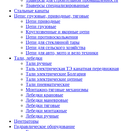
Траверсы для строительной промышленности
Траверсы специализированные
Стальные канаты
Цепи: грузовые, приводные, тяговые
Цепи приводные
Цепи грузовые
Круглозвенные и якорные цепи
Цепи противоскольжения
Цепи для стеклянной тары
Цепи для сельского хозяйства
Цепи для авто, мото и вело техники
Тали, лебедки
Тали ручные
Таль электрическая ТЭ канатная передвижная
Тали электрические Болгария
Тали электрические цепные
Тали пневматические
Монтажно-тяговые механизмы
Лебедки крановые
Лебедки маневровые
Лебедки тяговые
Лебедки монтажные
Лебедки ручные
Центраторы
Гидравлическое оборудование