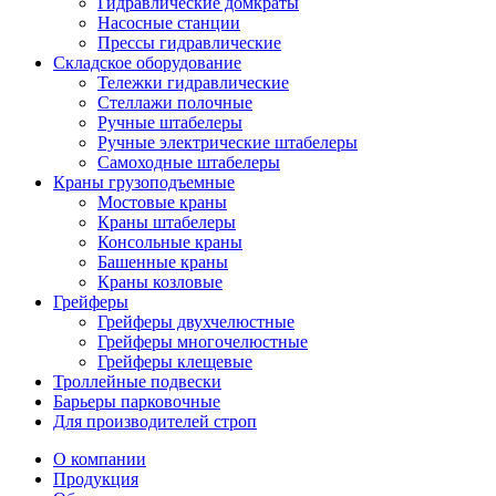
Гидравлические домкраты
Насосные станции
Прессы гидравлические
Складское оборудование
Тележки гидравлические
Cтеллажи полочные
Ручные штабелеры
Ручные электрические штабелеры
Самоходные штабелеры
Краны грузоподъемные
Мостовые краны
Краны штабелеры
Консольные краны
Башенные краны
Краны козловые
Грейферы
Грейферы двухчелюстные
Грейферы многочелюстные
Грейферы клещевые
Троллейные подвески
Барьеры парковочные
Для производителей строп
О компании
Продукция