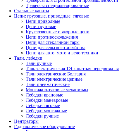
Траверсы для строительной промышленности
Траверсы специализированные
Стальные канаты
Цепи: грузовые, приводные, тяговые
Цепи приводные
Цепи грузовые
Круглозвенные и якорные цепи
Цепи противоскольжения
Цепи для стеклянной тары
Цепи для сельского хозяйства
Цепи для авто, мото и вело техники
Тали, лебедки
Тали ручные
Таль электрическая ТЭ канатная передвижная
Тали электрические Болгария
Тали электрические цепные
Тали пневматические
Монтажно-тяговые механизмы
Лебедки крановые
Лебедки маневровые
Лебедки тяговые
Лебедки монтажные
Лебедки ручные
Центраторы
Гидравлическое оборудование