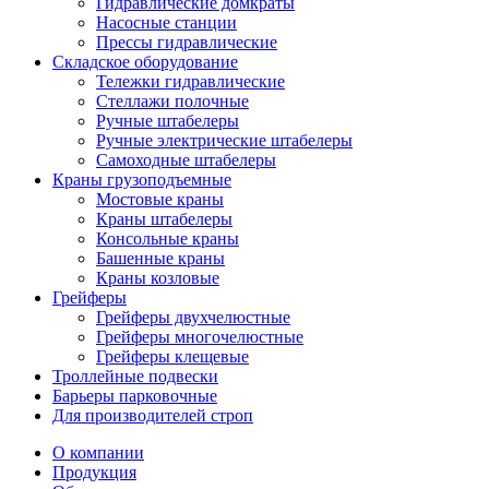
Гидравлические домкраты
Насосные станции
Прессы гидравлические
Складское оборудование
Тележки гидравлические
Cтеллажи полочные
Ручные штабелеры
Ручные электрические штабелеры
Самоходные штабелеры
Краны грузоподъемные
Мостовые краны
Краны штабелеры
Консольные краны
Башенные краны
Краны козловые
Грейферы
Грейферы двухчелюстные
Грейферы многочелюстные
Грейферы клещевые
Троллейные подвески
Барьеры парковочные
Для производителей строп
О компании
Продукция