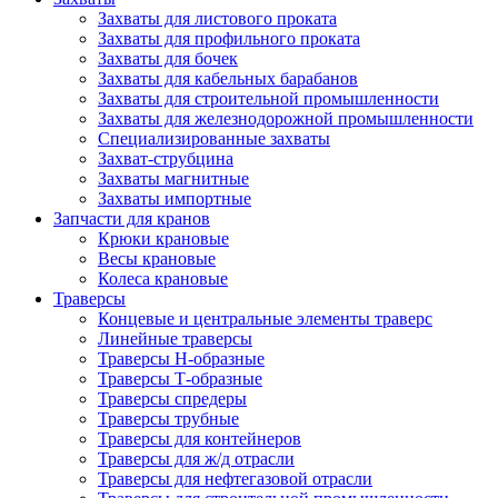
Захваты для листового проката
Захваты для профильного проката
Захваты для бочек
Захваты для кабельных барабанов
Захваты для строительной промышленности
Захваты для железнодорожной промышленности
Специализированные захваты
Захват-струбцина
Захваты магнитные
Захваты импортные
Запчасти для кранов
Крюки крановые
Весы крановые
Колеса крановые
Траверсы
Концевые и центральные элементы траверс
Линейные траверсы
Траверсы Н-образные
Траверсы Т-образные
Траверсы спредеры
Траверсы трубные
Траверсы для контейнеров
Траверсы для ж/д отрасли
Траверсы для нефтегазовой отрасли