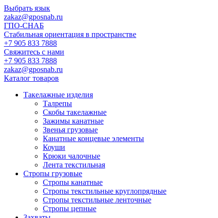
Выбрать язык
zakaz@gposnab.ru
ГПО
-СНАБ
Стабильная ориентация в пространстве
+7 905 833 7888
Свяжитесь с нами
+7 905 833 7888
zakaz@gposnab.ru
Каталог товаров
Такелажные изделия
Талрепы
Скобы такелажные
Зажимы канатные
Звенья грузовые
Канатные концевые элементы
Коуши
Крюки чалочные
Лента текстильная
Стропы грузовые
Стропы канатные
Стропы текстильные круглопрядные
Стропы текстильные ленточные
Стропы цепные
Захваты