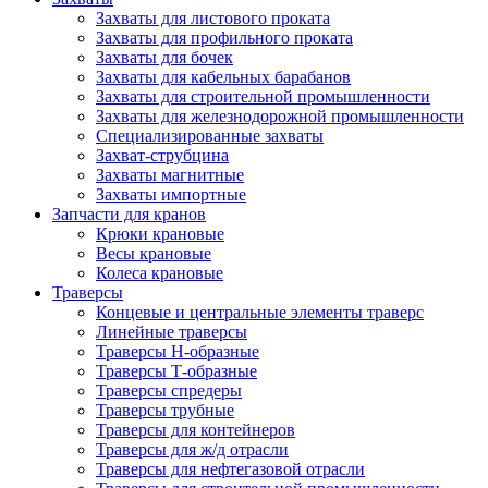
Захваты для листового проката
Захваты для профильного проката
Захваты для бочек
Захваты для кабельных барабанов
Захваты для строительной промышленности
Захваты для железнодорожной промышленности
Специализированные захваты
Захват-струбцина
Захваты магнитные
Захваты импортные
Запчасти для кранов
Крюки крановые
Весы крановые
Колеса крановые
Траверсы
Концевые и центральные элементы траверс
Линейные траверсы
Траверсы Н-образные
Траверсы Т-образные
Траверсы спредеры
Траверсы трубные
Траверсы для контейнеров
Траверсы для ж/д отрасли
Траверсы для нефтегазовой отрасли