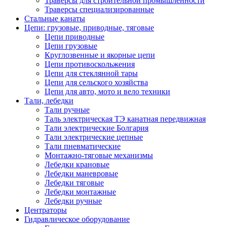
Траверсы для строительной промышленности
Траверсы специализированные
Стальные канаты
Цепи: грузовые, приводные, тяговые
Цепи приводные
Цепи грузовые
Круглозвенные и якорные цепи
Цепи противоскольжения
Цепи для стеклянной тары
Цепи для сельского хозяйства
Цепи для авто, мото и вело техники
Тали, лебедки
Тали ручные
Таль электрическая ТЭ канатная передвижная
Тали электрические Болгария
Тали электрические цепные
Тали пневматические
Монтажно-тяговые механизмы
Лебедки крановые
Лебедки маневровые
Лебедки тяговые
Лебедки монтажные
Лебедки ручные
Центраторы
Гидравлическое оборудование