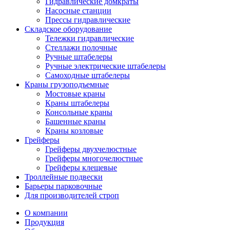
Гидравлические домкраты
Насосные станции
Прессы гидравлические
Складское оборудование
Тележки гидравлические
Cтеллажи полочные
Ручные штабелеры
Ручные электрические штабелеры
Самоходные штабелеры
Краны грузоподъемные
Мостовые краны
Краны штабелеры
Консольные краны
Башенные краны
Краны козловые
Грейферы
Грейферы двухчелюстные
Грейферы многочелюстные
Грейферы клещевые
Троллейные подвески
Барьеры парковочные
Для производителей строп
О компании
Продукция