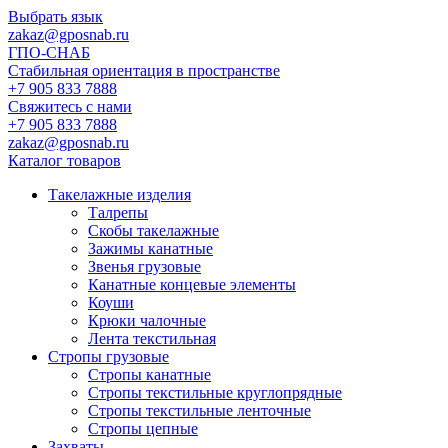
Выбрать язык
zakaz@gposnab.ru
ГПО
-СНАБ
Стабильная ориентация в пространстве
+7 905 833 7888
Свяжитесь с нами
+7 905 833 7888
zakaz@gposnab.ru
Каталог товаров
Такелажные изделия
Талрепы
Скобы такелажные
Зажимы канатные
Звенья грузовые
Канатные концевые элементы
Коуши
Крюки чалочные
Лента текстильная
Стропы грузовые
Стропы канатные
Стропы текстильные круглопрядные
Стропы текстильные ленточные
Стропы цепные
Захваты