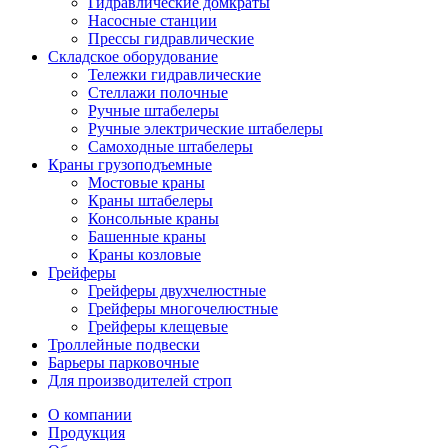
Гидравлические домкраты
Насосные станции
Прессы гидравлические
Складское оборудование
Тележки гидравлические
Cтеллажи полочные
Ручные штабелеры
Ручные электрические штабелеры
Самоходные штабелеры
Краны грузоподъемные
Мостовые краны
Краны штабелеры
Консольные краны
Башенные краны
Краны козловые
Грейферы
Грейферы двухчелюстные
Грейферы многочелюстные
Грейферы клещевые
Троллейные подвески
Барьеры парковочные
Для производителей строп
О компании
Продукция