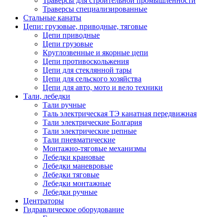
Траверсы для строительной промышленности
Траверсы специализированные
Стальные канаты
Цепи: грузовые, приводные, тяговые
Цепи приводные
Цепи грузовые
Круглозвенные и якорные цепи
Цепи противоскольжения
Цепи для стеклянной тары
Цепи для сельского хозяйства
Цепи для авто, мото и вело техники
Тали, лебедки
Тали ручные
Таль электрическая ТЭ канатная передвижная
Тали электрические Болгария
Тали электрические цепные
Тали пневматические
Монтажно-тяговые механизмы
Лебедки крановые
Лебедки маневровые
Лебедки тяговые
Лебедки монтажные
Лебедки ручные
Центраторы
Гидравлическое оборудование