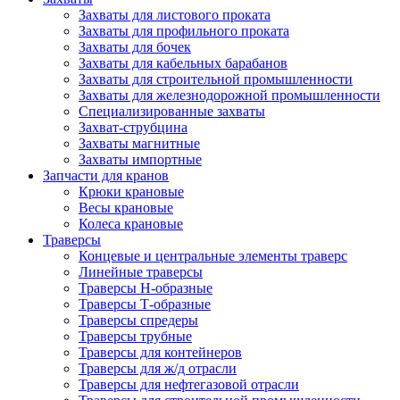
Захваты для листового проката
Захваты для профильного проката
Захваты для бочек
Захваты для кабельных барабанов
Захваты для строительной промышленности
Захваты для железнодорожной промышленности
Специализированные захваты
Захват-струбцина
Захваты магнитные
Захваты импортные
Запчасти для кранов
Крюки крановые
Весы крановые
Колеса крановые
Траверсы
Концевые и центральные элементы траверс
Линейные траверсы
Траверсы Н-образные
Траверсы Т-образные
Траверсы спредеры
Траверсы трубные
Траверсы для контейнеров
Траверсы для ж/д отрасли
Траверсы для нефтегазовой отрасли