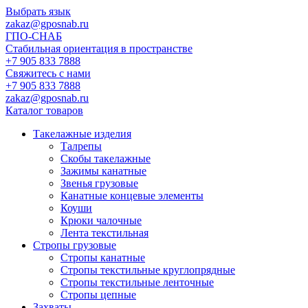
Выбрать язык
zakaz@gposnab.ru
ГПО
-СНАБ
Стабильная ориентация в пространстве
+7 905 833 7888
Свяжитесь с нами
+7 905 833 7888
zakaz@gposnab.ru
Каталог товаров
Такелажные изделия
Талрепы
Скобы такелажные
Зажимы канатные
Звенья грузовые
Канатные концевые элементы
Коуши
Крюки чалочные
Лента текстильная
Стропы грузовые
Стропы канатные
Стропы текстильные круглопрядные
Стропы текстильные ленточные
Стропы цепные
Захваты