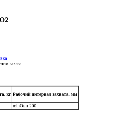
ПО2
вка
нии заказа.
та, кг
Рабочий интервал захвата, мм
minOвн 200