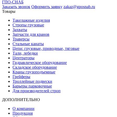
ГПО-СНАБ
Заказать звонок
Оформить заявку
zakaz@gposnab.ru
Товары
Такелажные изделия
Стропы грузовые
Захваты
Запчасти для кранов
Траверсы
Стальные канаты
Цепи: грузовые, приводные, тяговые
Тали, лебедки
Центраторы
Гидравлическое оборудование
Складское оборудование
Краны грузоподъемные
Грейферы
Троллейные подвески
Барьеры парковочные
Для производителей строп
ДОПОЛНИТЕЛЬНО
О компании
Продукция