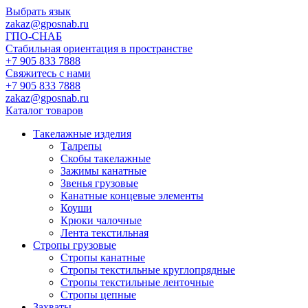
Выбрать язык
zakaz@gposnab.ru
ГПО
-СНАБ
Стабильная ориентация в пространстве
+7 905 833 7888
Свяжитесь с нами
+7 905 833 7888
zakaz@gposnab.ru
Каталог товаров
Такелажные изделия
Талрепы
Скобы такелажные
Зажимы канатные
Звенья грузовые
Канатные концевые элементы
Коуши
Крюки чалочные
Лента текстильная
Стропы грузовые
Стропы канатные
Стропы текстильные круглопрядные
Стропы текстильные ленточные
Стропы цепные
Захваты