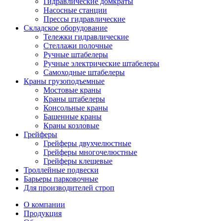
Гидравлические домкраты
Насосные станции
Прессы гидравлические
Складское оборудование
Тележки гидравлические
Cтеллажи полочные
Ручные штабелеры
Ручные электрические штабелеры
Самоходные штабелеры
Краны грузоподъемные
Мостовые краны
Краны штабелеры
Консольные краны
Башенные краны
Краны козловые
Грейферы
Грейферы двухчелюстные
Грейферы многочелюстные
Грейферы клещевые
Троллейные подвески
Барьеры парковочные
Для производителей строп
О компании
Продукция