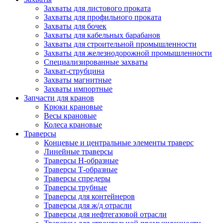
Захваты для листового проката
Захваты для профильного проката
Захваты для бочек
Захваты для кабельных барабанов
Захваты для строительной промышленности
Захваты для железнодорожной промышленности
Специализированные захваты
Захват-струбцина
Захваты магнитные
Захваты импортные
Запчасти для кранов
Крюки крановые
Весы крановые
Колеса крановые
Траверсы
Концевые и центральные элементы траверс
Линейные траверсы
Траверсы Н-образные
Траверсы Т-образные
Траверсы спредеры
Траверсы трубные
Траверсы для контейнеров
Траверсы для ж/д отрасли
Траверсы для нефтегазовой отрасли