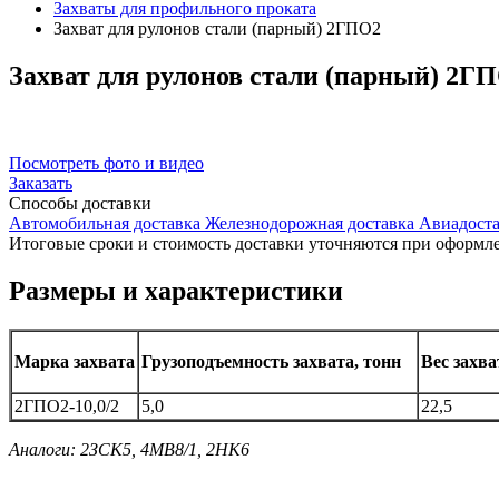
Захваты для профильного проката
Захват для рулонов стали (парный) 2ГПО2
Захват
для рулонов стали (парный) 2Г
Посмотреть фото и видео
Заказать
Способы
доставки
Автомобильная доставка
Железнодорожная доставка
Авиадоста
Итоговые сроки и стоимость доставки уточняются при оформле
Размеры и характеристики
Марка захвата
Грузоподъемность захвата, тонн
Вес захва
2ГПО2-10,0/2
5,0
22,5
Аналоги: 2ЗСК5, 4МВ8/1, 2НК6