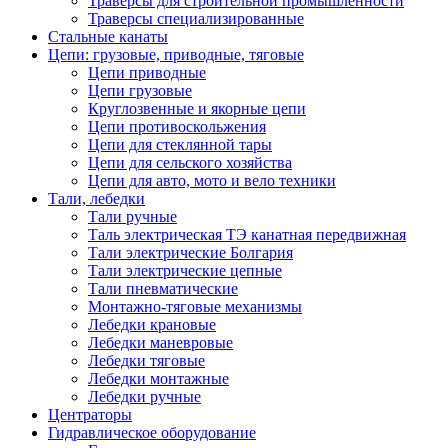
Траверсы для строительной промышленности
Траверсы специализированные
Стальные канаты
Цепи: грузовые, приводные, тяговые
Цепи приводные
Цепи грузовые
Круглозвенные и якорные цепи
Цепи противоскольжения
Цепи для стеклянной тары
Цепи для сельского хозяйства
Цепи для авто, мото и вело техники
Тали, лебедки
Тали ручные
Таль электрическая ТЭ канатная передвижная
Тали электрические Болгария
Тали электрические цепные
Тали пневматические
Монтажно-тяговые механизмы
Лебедки крановые
Лебедки маневровые
Лебедки тяговые
Лебедки монтажные
Лебедки ручные
Центраторы
Гидравлическое оборудование