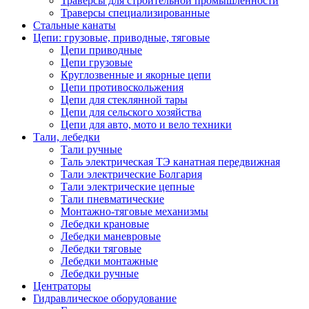
Траверсы для строительной промышленности
Траверсы специализированные
Стальные канаты
Цепи: грузовые, приводные, тяговые
Цепи приводные
Цепи грузовые
Круглозвенные и якорные цепи
Цепи противоскольжения
Цепи для стеклянной тары
Цепи для сельского хозяйства
Цепи для авто, мото и вело техники
Тали, лебедки
Тали ручные
Таль электрическая ТЭ канатная передвижная
Тали электрические Болгария
Тали электрические цепные
Тали пневматические
Монтажно-тяговые механизмы
Лебедки крановые
Лебедки маневровые
Лебедки тяговые
Лебедки монтажные
Лебедки ручные
Центраторы
Гидравлическое оборудование