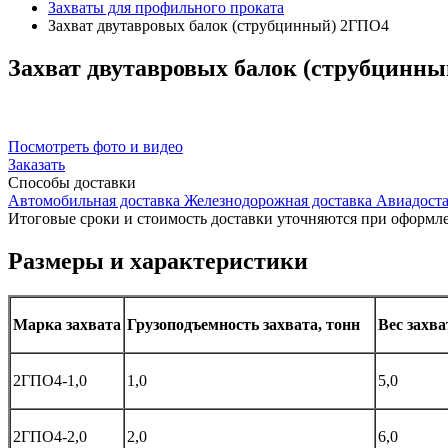
Захваты для профильного проката
Захват двутавровых балок (струбцинный) 2ГПО4
Захват
двутавровых балок (струбцинн
Посмотреть фото и видео
Заказать
Способы
доставки
Автомобильная доставка
Железнодорожная доставка
Авиадоста
Итоговые сроки и стоимость доставки уточняются при оформле
Размеры и характеристики
Марка захвата
Грузоподъемность захвата, тонн
Вес захва
2ГПО4-1,0
1,0
5,0
2ГПО4-2,0
2,0
6,0