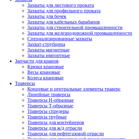
Захваты для листового проката
Захваты для профильного проката
Захваты для бочек
Захваты для кабельных барабанов
Захваты для строительной промышленности
Захваты для железнодорожной промышленности
Специализированные захваты
Захват-струбцина
Захваты магнитные
Захваты импортные
Запчасти для кранов
Крюки крановые
Весы крановые
Колеса крановые
Траверсы
Концевые и центральные элементы траверс
Линейные траверсы
Траверсы Н-образные
Траверсы Т-образные
Траверсы спредеры
Траверсы трубные
Траверсы для контейнеров
Траверсы для ж/д отрасли
Траверсы для нефтегазовой отрасли