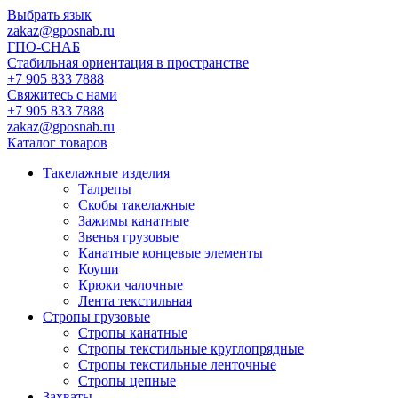
Выбрать язык
zakaz@gposnab.ru
ГПО
-СНАБ
Стабильная ориентация в пространстве
+7 905 833 7888
Свяжитесь с нами
+7 905 833 7888
zakaz@gposnab.ru
Каталог товаров
Такелажные изделия
Талрепы
Скобы такелажные
Зажимы канатные
Звенья грузовые
Канатные концевые элементы
Коуши
Крюки чалочные
Лента текстильная
Стропы грузовые
Стропы канатные
Стропы текстильные круглопрядные
Стропы текстильные ленточные
Стропы цепные
Захваты