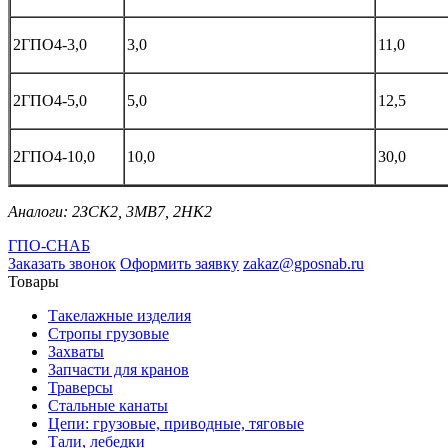
2ГПО4-3,0
3,0
11,0
2ГПО4-5,0
5,0
12,5
2ГПО4-10,0
10,0
30,0
Аналоги: 2ЗСК2, 3МВ7, 2НК2
ГПО-СНАБ
Заказать звонок
Оформить заявку
zakaz@gposnab.ru
Товары
Такелажные изделия
Стропы грузовые
Захваты
Запчасти для кранов
Траверсы
Стальные канаты
Цепи: грузовые, приводные, тяговые
Тали, лебедки