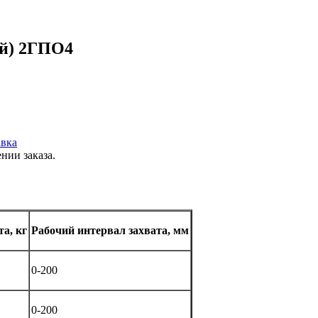
ый) 2ГПО4
вка
нии заказа.
та, кг
Рабочий интервал захвата, мм
0-200
0-200