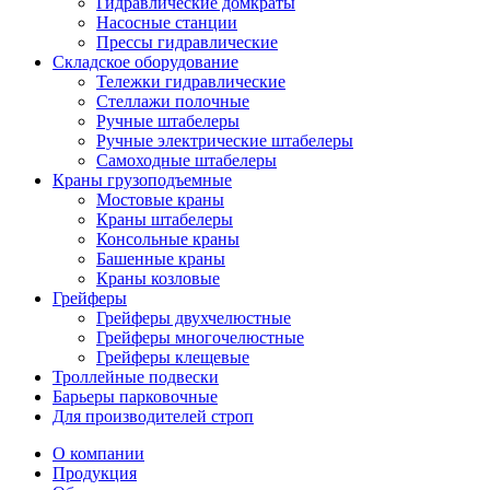
Гидравлические домкраты
Насосные станции
Прессы гидравлические
Складское оборудование
Тележки гидравлические
Cтеллажи полочные
Ручные штабелеры
Ручные электрические штабелеры
Самоходные штабелеры
Краны грузоподъемные
Мостовые краны
Краны штабелеры
Консольные краны
Башенные краны
Краны козловые
Грейферы
Грейферы двухчелюстные
Грейферы многочелюстные
Грейферы клещевые
Троллейные подвески
Барьеры парковочные
Для производителей строп
О компании
Продукция