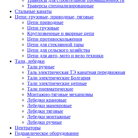
Траверсы для строительной промышленности
Траверсы специализированные
Стальные канаты
Цепи: грузовые, приводные, тяговые
Цепи приводные
Цепи грузовые
Круглозвенные и якорные цепи
Цепи противоскольжения
Цепи для стеклянной тары
Цепи для сельского хозяйства
Цепи для авто, мото и вело техники
Тали, лебедки
Тали ручные
Таль электрическая ТЭ канатная передвижная
Тали электрические Болгария
Тали электрические цепные
Тали пневматические
Монтажно-тяговые механизмы
Лебедки крановые
Лебедки маневровые
Лебедки тяговые
Лебедки монтажные
Лебедки ручные
Центраторы
Гидравлическое оборудование