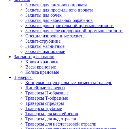
Захваты для листового проката
Захваты для профильного проката
Захваты для бочек
Захваты для кабельных барабанов
Захваты для строительной промышленности
Захваты для железнодорожной промышленности
Специализированные захваты
Захват-струбцина
Захваты магнитные
Захваты импортные
Запчасти для кранов
Крюки крановые
Весы крановые
Колеса крановые
Траверсы
Концевые и центральные элементы траверс
Линейные траверсы
Траверсы Н-образные
Траверсы Т-образные
Траверсы спредеры
Траверсы трубные
Траверсы для контейнеров
Траверсы для ж/д отрасли
Траверсы для нефтегазовой отрасли