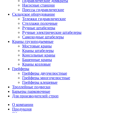
Гидравлические домкраты
Насосные станции
Прессы гидравлические
Складское оборудование
Тележки гидравлические
Cтеллажи полочные
Ручные штабелеры
Ручные электрические штабелеры
Самоходные штабелеры
Краны грузоподъемные
Мостовые краны
Краны штабелеры
Консольные краны
Башенные краны
Краны козловые
Грейферы
Грейферы двухчелюстные
Грейферы многочелюстные
Грейферы клещевые
Троллейные подвески
Барьеры парковочные
Для производителей строп
О компании
Продукция