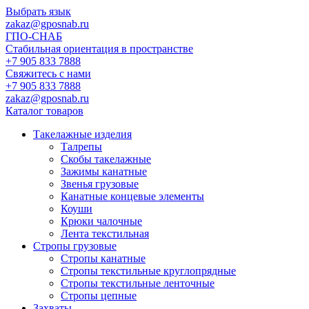
Выбрать язык
zakaz@gposnab.ru
ГПО
-СНАБ
Стабильная ориентация в пространстве
+7 905 833 7888
Свяжитесь с нами
+7 905 833 7888
zakaz@gposnab.ru
Каталог товаров
Такелажные изделия
Талрепы
Скобы такелажные
Зажимы канатные
Звенья грузовые
Канатные концевые элементы
Коуши
Крюки чалочные
Лента текстильная
Стропы грузовые
Стропы канатные
Стропы текстильные круглопрядные
Стропы текстильные ленточные
Стропы цепные
Захваты