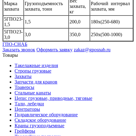
Вес
Марка
Грузоподъемность
Рабочий интервал
захвата,
захвата
захвата, тонн
захвата, мм
кг
5ГПО23-
1,5
200,0
180х(250-680)
1,5
5ГПО23-
3,0
350,0
250х(500-1000)
3,0
ГПО-СНАБ
Заказать звонок
Оформить заявку
zakaz@gposnab.ru
Товары
Такелажные изделия
Стропы грузовые
Захваты
Запчасти для кранов
Траверсы
Стальные канаты
Цепи: грузовые, приводные, тяговые
Тали, лебедки
Центраторы
Гидравлическое оборудование
Складское оборудование
Краны грузоподъемные
Грейферы