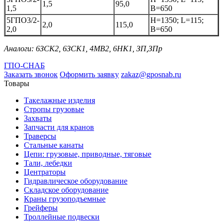
1,5
95,0
1,5
В=650
5ГПО3/2-
Н=1350; L=115;
2,0
115,0
2,0
В=650
Аналоги: 6ЗСК2, 6ЗСК1, 4МВ2, 6НК1, ЗП,ЗПр
ГПО-СНАБ
Заказать звонок
Оформить заявку
zakaz@gposnab.ru
Товары
Такелажные изделия
Стропы грузовые
Захваты
Запчасти для кранов
Траверсы
Стальные канаты
Цепи: грузовые, приводные, тяговые
Тали, лебедки
Центраторы
Гидравлическое оборудование
Складское оборудование
Краны грузоподъемные
Грейферы
Троллейные подвески