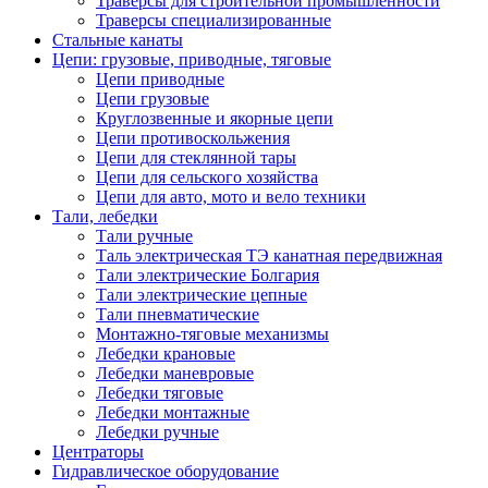
Траверсы для строительной промышленности
Траверсы специализированные
Стальные канаты
Цепи: грузовые, приводные, тяговые
Цепи приводные
Цепи грузовые
Круглозвенные и якорные цепи
Цепи противоскольжения
Цепи для стеклянной тары
Цепи для сельского хозяйства
Цепи для авто, мото и вело техники
Тали, лебедки
Тали ручные
Таль электрическая ТЭ канатная передвижная
Тали электрические Болгария
Тали электрические цепные
Тали пневматические
Монтажно-тяговые механизмы
Лебедки крановые
Лебедки маневровые
Лебедки тяговые
Лебедки монтажные
Лебедки ручные
Центраторы
Гидравлическое оборудование