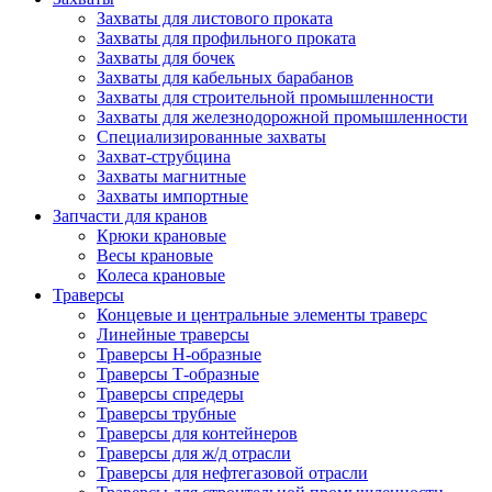
Захваты для листового проката
Захваты для профильного проката
Захваты для бочек
Захваты для кабельных барабанов
Захваты для строительной промышленности
Захваты для железнодорожной промышленности
Специализированные захваты
Захват-струбцина
Захваты магнитные
Захваты импортные
Запчасти для кранов
Крюки крановые
Весы крановые
Колеса крановые
Траверсы
Концевые и центральные элементы траверс
Линейные траверсы
Траверсы Н-образные
Траверсы Т-образные
Траверсы спредеры
Траверсы трубные
Траверсы для контейнеров
Траверсы для ж/д отрасли
Траверсы для нефтегазовой отрасли