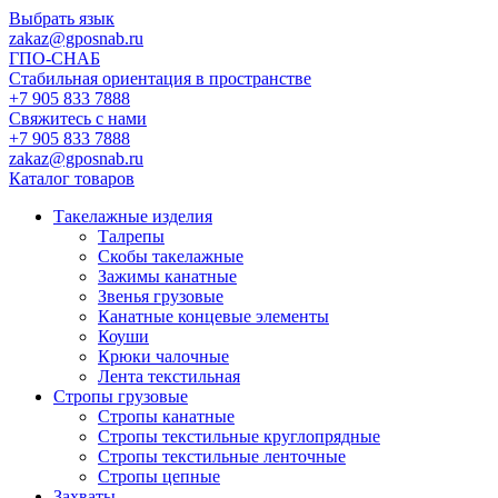
Выбрать язык
zakaz@gposnab.ru
ГПО
-СНАБ
Стабильная ориентация в пространстве
+7 905 833 7888
Свяжитесь с нами
+7 905 833 7888
zakaz@gposnab.ru
Каталог товаров
Такелажные изделия
Талрепы
Скобы такелажные
Зажимы канатные
Звенья грузовые
Канатные концевые элементы
Коуши
Крюки чалочные
Лента текстильная
Стропы грузовые
Стропы канатные
Стропы текстильные круглопрядные
Стропы текстильные ленточные
Стропы цепные
Захваты