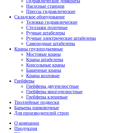
Гидравлические домкраты
Насосные станции
Прессы гидравлические
Складское оборудование
Тележки гидравлические
Cтеллажи полочные
Ручные штабелеры
Ручные электрические штабелеры
Самоходные штабелеры
Краны грузоподъемные
Мостовые краны
Краны штабелеры
Консольные краны
Башенные краны
Краны козловые
Грейферы
Грейферы двухчелюстные
Грейферы многочелюстные
Грейферы клещевые
Троллейные подвески
Барьеры парковочные
Для производителей строп
О компании
Продукция