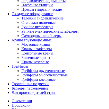
Гидравлические домкраты
Насосные станции
Прессы гидравлические
Складское оборудование
Тележки гидравлические
Cтеллажи полочные
Ручные штабелеры
Ручные электрические штабелеры
Самоходные штабелеры
Краны грузоподъемные
Мостовые краны
Краны штабелеры
Консольные краны
Башенные краны
Краны козловые
Грейферы
Грейферы двухчелюстные
Грейферы многочелюстные
Грейферы клещевые
Троллейные подвески
Барьеры парковочные
Для производителей строп
О компании
Продукция