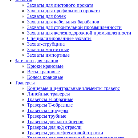
Захваты для листового проката
Захваты для профильного проката
Захваты для бочек
Захваты для кабельных барабанов
Захваты для строительной промышленности
Захваты для железнодорожной промышленности
Специализированные захваты
Захват-струбцина
Захваты магнитные
Захваты импортные
Запчасти для кранов
Крюки крановые
Весы крановые
Колеса крановые
Траверсы
Концевые и центральные элементы траверс
Линейные траверсы
Траверсы Н-образные
Траверсы Т-образные
Траверсы спредеры
Траверсы трубные
Траверсы для контейнеров
Траверсы для ж/д отрасли
Траверсы для нефтегазовой отрасли