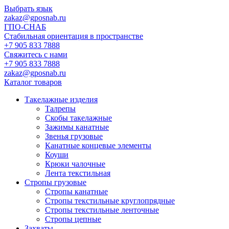
Выбрать язык
zakaz@gposnab.ru
ГПО
-СНАБ
Стабильная ориентация в пространстве
+7 905 833 7888
Свяжитесь с нами
+7 905 833 7888
zakaz@gposnab.ru
Каталог товаров
Такелажные изделия
Талрепы
Скобы такелажные
Зажимы канатные
Звенья грузовые
Канатные концевые элементы
Коуши
Крюки чалочные
Лента текстильная
Стропы грузовые
Стропы канатные
Стропы текстильные круглопрядные
Стропы текстильные ленточные
Стропы цепные
Захваты