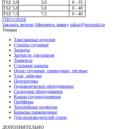
TSZ 3,0
3,0
0 - 35
TSZ 5,0
5,0
0 - 40
TSZ 7,5
7,5
0 - 40
ГПО-СНАБ
Заказать звонок
Оформить заявку
zakaz@gposnab.ru
Товары
Такелажные изделия
Стропы грузовые
Захваты
Запчасти для кранов
Траверсы
Стальные канаты
Цепи: грузовые, приводные, тяговые
Тали, лебедки
Центраторы
Гидравлическое оборудование
Складское оборудование
Краны грузоподъемные
Грейферы
Троллейные подвески
Барьеры парковочные
Для производителей строп
ДОПОЛНИТЕЛЬНО