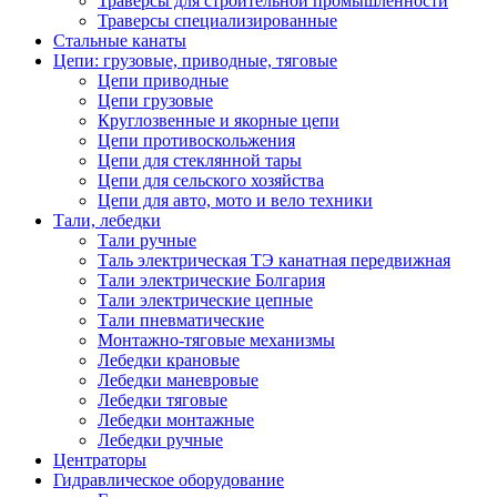
Траверсы для строительной промышленности
Траверсы специализированные
Стальные канаты
Цепи: грузовые, приводные, тяговые
Цепи приводные
Цепи грузовые
Круглозвенные и якорные цепи
Цепи противоскольжения
Цепи для стеклянной тары
Цепи для сельского хозяйства
Цепи для авто, мото и вело техники
Тали, лебедки
Тали ручные
Таль электрическая ТЭ канатная передвижная
Тали электрические Болгария
Тали электрические цепные
Тали пневматические
Монтажно-тяговые механизмы
Лебедки крановые
Лебедки маневровые
Лебедки тяговые
Лебедки монтажные
Лебедки ручные
Центраторы
Гидравлическое оборудование