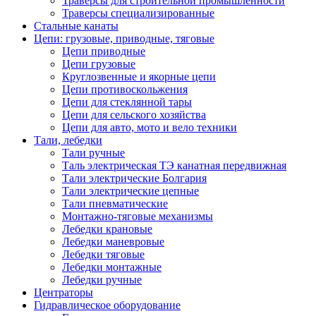
Траверсы для строительной промышленности
Траверсы специализированные
Стальные канаты
Цепи: грузовые, приводные, тяговые
Цепи приводные
Цепи грузовые
Круглозвенные и якорные цепи
Цепи противоскольжения
Цепи для стеклянной тары
Цепи для сельского хозяйства
Цепи для авто, мото и вело техники
Тали, лебедки
Тали ручные
Таль электрическая ТЭ канатная передвижная
Тали электрические Болгария
Тали электрические цепные
Тали пневматические
Монтажно-тяговые механизмы
Лебедки крановые
Лебедки маневровые
Лебедки тяговые
Лебедки монтажные
Лебедки ручные
Центраторы
Гидравлическое оборудование