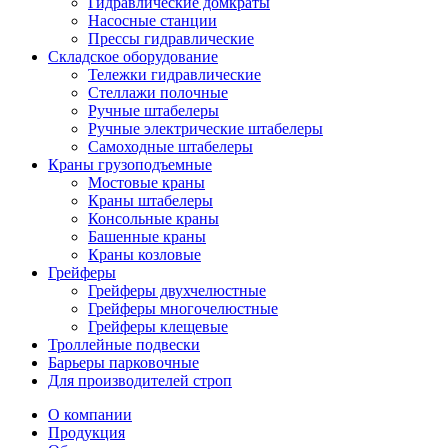
Гидравлические домкраты
Насосные станции
Прессы гидравлические
Складское оборудование
Тележки гидравлические
Cтеллажи полочные
Ручные штабелеры
Ручные электрические штабелеры
Самоходные штабелеры
Краны грузоподъемные
Мостовые краны
Краны штабелеры
Консольные краны
Башенные краны
Краны козловые
Грейферы
Грейферы двухчелюстные
Грейферы многочелюстные
Грейферы клещевые
Троллейные подвески
Барьеры парковочные
Для производителей строп
О компании
Продукция