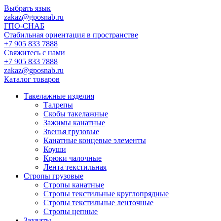
Выбрать язык
zakaz@gposnab.ru
ГПО
-СНАБ
Стабильная ориентация в пространстве
+7 905 833 7888
Свяжитесь с нами
+7 905 833 7888
zakaz@gposnab.ru
Каталог товаров
Такелажные изделия
Талрепы
Скобы такелажные
Зажимы канатные
Звенья грузовые
Канатные концевые элементы
Коуши
Крюки чалочные
Лента текстильная
Стропы грузовые
Стропы канатные
Стропы текстильные круглопрядные
Стропы текстильные ленточные
Стропы цепные
Захваты