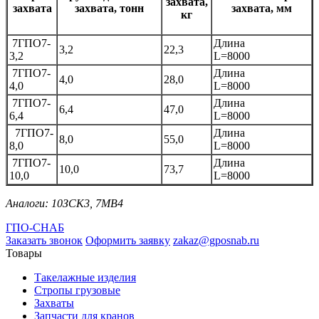
захвата,
захвата
захвата, тонн
захвата, мм
кг
7ГПО7-
Длина
3,2
22,3
3,2
L=8000
7ГПО7-
Длина
4,0
28,0
4,0
L=8000
7ГПО7-
Длина
6,4
47,0
6,4
L=8000
7ГПО7-
Длина
8,0
55,0
8,0
L=8000
7ГПО7-
Длина
10,0
73,7
10,0
L=8000
Аналоги: 10ЗСК3, 7МВ4
ГПО-СНАБ
Заказать звонок
Оформить заявку
zakaz@gposnab.ru
Товары
Такелажные изделия
Стропы грузовые
Захваты
Запчасти для кранов