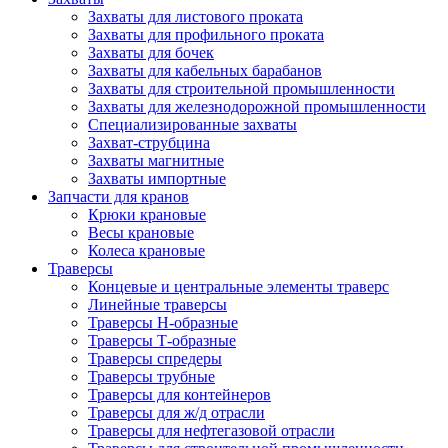
Захваты для листового проката
Захваты для профильного проката
Захваты для бочек
Захваты для кабельных барабанов
Захваты для строительной промышленности
Захваты для железнодорожной промышленности
Специализированные захваты
Захват-струбцина
Захваты магнитные
Захваты импортные
Запчасти для кранов
Крюки крановые
Весы крановые
Колеса крановые
Траверсы
Концевые и центральные элементы траверс
Линейные траверсы
Траверсы Н-образные
Траверсы Т-образные
Траверсы спредеры
Траверсы трубные
Траверсы для контейнеров
Траверсы для ж/д отрасли
Траверсы для нефтегазовой отрасли