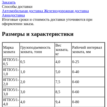
Заказать
Способы
доставки
Автомобильная доставка
Железнодорожная доставка
Авиадоставка
Итоговые сроки и стоимость доставки уточняются при
оформлении заказа.
Размеры и характеристики
Вес
Марка
Грузоподъемность
Рабочий интервал
захвата,
захвата
захвата, тонн
захвата, мм
кг
8ГПО5/1-
0,5
4,0
0-25
0,5
8ГПО5/1-
1,0
5,0
0-40
1,0
8ГПО5/1-
2,0
7,5
0-60
2,0
8ГПО5/1-
3,0
8,5
0-60
3,0
8ГПО5/1-
4,0
9,4
0-80
4,0