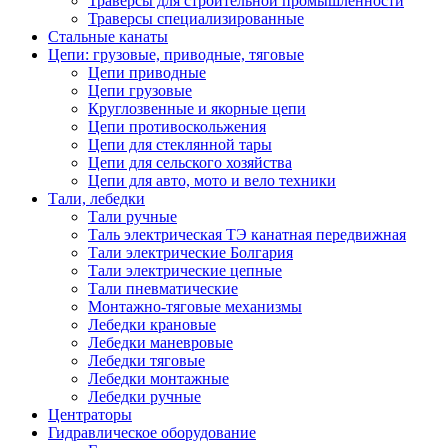
Траверсы для строительной промышленности
Траверсы специализированные
Стальные канаты
Цепи: грузовые, приводные, тяговые
Цепи приводные
Цепи грузовые
Круглозвенные и якорные цепи
Цепи противоскольжения
Цепи для стеклянной тары
Цепи для сельского хозяйства
Цепи для авто, мото и вело техники
Тали, лебедки
Тали ручные
Таль электрическая ТЭ канатная передвижная
Тали электрические Болгария
Тали электрические цепные
Тали пневматические
Монтажно-тяговые механизмы
Лебедки крановые
Лебедки маневровые
Лебедки тяговые
Лебедки монтажные
Лебедки ручные
Центраторы
Гидравлическое оборудование