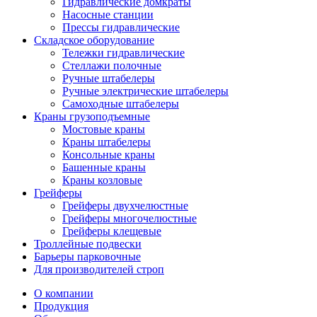
Гидравлические домкраты
Насосные станции
Прессы гидравлические
Складское оборудование
Тележки гидравлические
Cтеллажи полочные
Ручные штабелеры
Ручные электрические штабелеры
Самоходные штабелеры
Краны грузоподъемные
Мостовые краны
Краны штабелеры
Консольные краны
Башенные краны
Краны козловые
Грейферы
Грейферы двухчелюстные
Грейферы многочелюстные
Грейферы клещевые
Троллейные подвески
Барьеры парковочные
Для производителей строп
О компании
Продукция