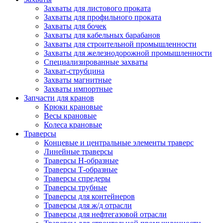
Захваты для листового проката
Захваты для профильного проката
Захваты для бочек
Захваты для кабельных барабанов
Захваты для строительной промышленности
Захваты для железнодорожной промышленности
Специализированные захваты
Захват-струбцина
Захваты магнитные
Захваты импортные
Запчасти для кранов
Крюки крановые
Весы крановые
Колеса крановые
Траверсы
Концевые и центральные элементы траверс
Линейные траверсы
Траверсы Н-образные
Траверсы Т-образные
Траверсы спредеры
Траверсы трубные
Траверсы для контейнеров
Траверсы для ж/д отрасли
Траверсы для нефтегазовой отрасли