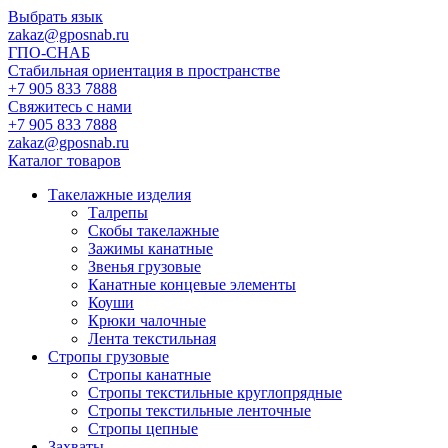
Выбрать язык
zakaz@gposnab.ru
ГПО
-СНАБ
Стабильная ориентация в пространстве
+7 905 833 7888
Свяжитесь с нами
+7 905 833 7888
zakaz@gposnab.ru
Каталог товаров
Такелажные изделия
Талрепы
Скобы такелажные
Зажимы канатные
Звенья грузовые
Канатные концевые элементы
Коуши
Крюки чалочные
Лента текстильная
Стропы грузовые
Стропы канатные
Стропы текстильные круглопрядные
Стропы текстильные ленточные
Стропы цепные
Захваты