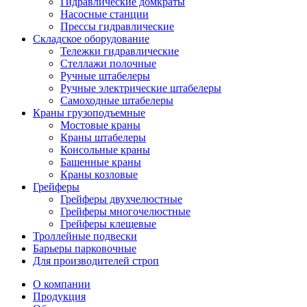
Гидравлические домкраты
Насосные станции
Прессы гидравлические
Складское оборудование
Тележки гидравлические
Cтеллажи полочные
Ручные штабелеры
Ручные электрические штабелеры
Самоходные штабелеры
Краны грузоподъемные
Мостовые краны
Краны штабелеры
Консольные краны
Башенные краны
Краны козловые
Грейферы
Грейферы двухчелюстные
Грейферы многочелюстные
Грейферы клещевые
Троллейные подвески
Барьеры парковочные
Для производителей строп
О компании
Продукция