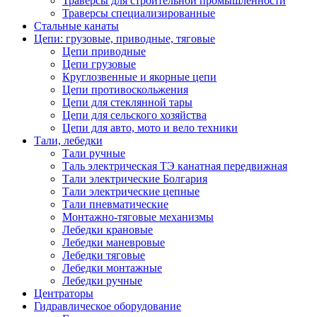
Траверсы для строительной промышленности
Траверсы специализированные
Стальные канаты
Цепи: грузовые, приводные, тяговые
Цепи приводные
Цепи грузовые
Круглозвенные и якорные цепи
Цепи противоскольжения
Цепи для стеклянной тары
Цепи для сельского хозяйства
Цепи для авто, мото и вело техники
Тали, лебедки
Тали ручные
Таль электрическая ТЭ канатная передвижная
Тали электрические Болгария
Тали электрические цепные
Тали пневматические
Монтажно-тяговые механизмы
Лебедки крановые
Лебедки маневровые
Лебедки тяговые
Лебедки монтажные
Лебедки ручные
Центраторы
Гидравлическое оборудование