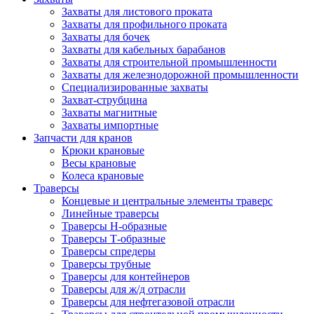
Захваты для листового проката
Захваты для профильного проката
Захваты для бочек
Захваты для кабельных барабанов
Захваты для строительной промышленности
Захваты для железнодорожной промышленности
Специализированные захваты
Захват-струбцина
Захваты магнитные
Захваты импортные
Запчасти для кранов
Крюки крановые
Весы крановые
Колеса крановые
Траверсы
Концевые и центральные элементы траверс
Линейные траверсы
Траверсы Н-образные
Траверсы Т-образные
Траверсы спредеры
Траверсы трубные
Траверсы для контейнеров
Траверсы для ж/д отрасли
Траверсы для нефтегазовой отрасли