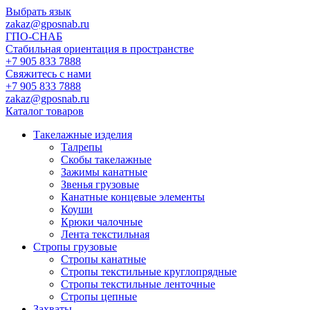
Выбрать язык
zakaz@gposnab.ru
ГПО
-СНАБ
Стабильная ориентация в пространстве
+7 905 833 7888
Свяжитесь с нами
+7 905 833 7888
zakaz@gposnab.ru
Каталог товаров
Такелажные изделия
Талрепы
Скобы такелажные
Зажимы канатные
Звенья грузовые
Канатные концевые элементы
Коуши
Крюки чалочные
Лента текстильная
Стропы грузовые
Стропы канатные
Стропы текстильные круглопрядные
Стропы текстильные ленточные
Стропы цепные
Захваты