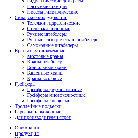
Гидравлические домкраты
Насосные станции
Прессы гидравлические
Складское оборудование
Тележки гидравлические
Cтеллажи полочные
Ручные штабелеры
Ручные электрические штабелеры
Самоходные штабелеры
Краны грузоподъемные
Мостовые краны
Краны штабелеры
Консольные краны
Башенные краны
Краны козловые
Грейферы
Грейферы двухчелюстные
Грейферы многочелюстные
Грейферы клещевые
Троллейные подвески
Барьеры парковочные
Для производителей строп
О компании
Продукция