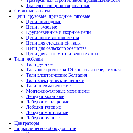
Траверсы для строительной промышленности
Траверсы специализированные
Стальные канаты
Цепи: грузовые, приводные, тяговые
Цепи приводные
Цепи грузовые
Круглозвенные и якорные цепи
Цепи противоскольжения
Цепи для стеклянной тары
Цепи для сельского хозяйства
Цепи для авто, мото и вело техники
Тали, лебедки
Тали ручные
Таль электрическая ТЭ канатная передвижная
Тали электрические Болгария
Тали электрические цепные
Тали пневматические
Монтажно-тяговые механизмы
Лебедки крановые
Лебедки маневровые
Лебедки тяговые
Лебедки монтажные
Лебедки ручные
Центраторы
Гидравлическое оборудование