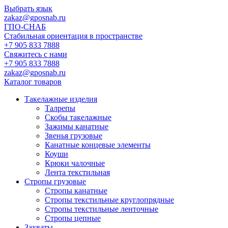
Выбрать язык
zakaz@gposnab.ru
ГПО
-СНАБ
Стабильная ориентация в пространстве
+7 905 833 7888
Свяжитесь с нами
+7 905 833 7888
zakaz@gposnab.ru
Каталог товаров
Такелажные изделия
Талрепы
Скобы такелажные
Зажимы канатные
Звенья грузовые
Канатные концевые элементы
Коуши
Крюки чалочные
Лента текстильная
Стропы грузовые
Стропы канатные
Стропы текстильные круглопрядные
Стропы текстильные ленточные
Стропы цепные
Захваты