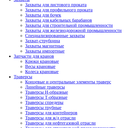
Захваты для листового проката
Захваты для профильного проката
Захваты для бочек
Захваты для кабельных барабанов
Захваты для строительной промышленности
Захваты для железнодорожной промышленности
Специализированные захваты
Захват-струбцина
Захваты магнитные
Захваты импортные
Запчасти для кранов
Крюки крановые
Весы крановые
Колеса крановые
Траверсы
Концевые и центральные элементы траверс
Линейные траверсы
Траверсы Н-образные
Траверсы Т-образные
Траверсы спредеры
Траверсы трубные
Траверсы для контейнеров
Траверсы для ж/д отрасли
Траверсы для нефтегазовой отрасли