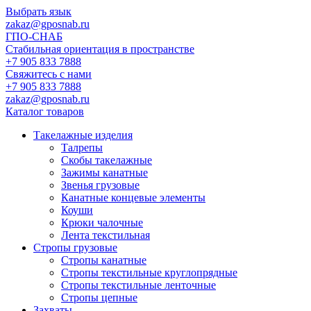
Выбрать язык
zakaz@gposnab.ru
ГПО
-СНАБ
Стабильная ориентация в пространстве
+7 905 833 7888
Свяжитесь с нами
+7 905 833 7888
zakaz@gposnab.ru
Каталог товаров
Такелажные изделия
Талрепы
Скобы такелажные
Зажимы канатные
Звенья грузовые
Канатные концевые элементы
Коуши
Крюки чалочные
Лента текстильная
Стропы грузовые
Стропы канатные
Стропы текстильные круглопрядные
Стропы текстильные ленточные
Стропы цепные
Захваты