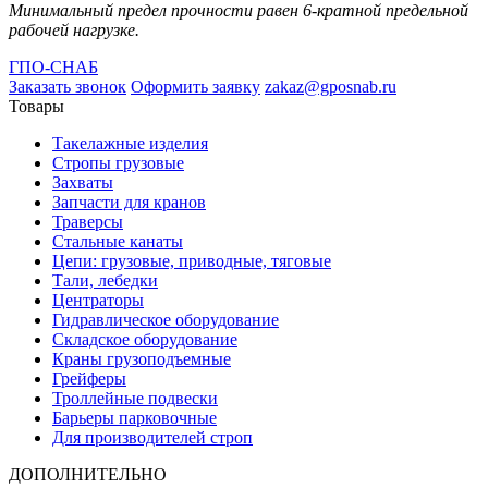
Минимальный предел прочности равен 6-кратной предельной
рабочей нагрузке.
ГПО-СНАБ
Заказать звонок
Оформить заявку
zakaz@gposnab.ru
Товары
Такелажные изделия
Стропы грузовые
Захваты
Запчасти для кранов
Траверсы
Стальные канаты
Цепи: грузовые, приводные, тяговые
Тали, лебедки
Центраторы
Гидравлическое оборудование
Складское оборудование
Краны грузоподъемные
Грейферы
Троллейные подвески
Барьеры парковочные
Для производителей строп
ДОПОЛНИТЕЛЬНО