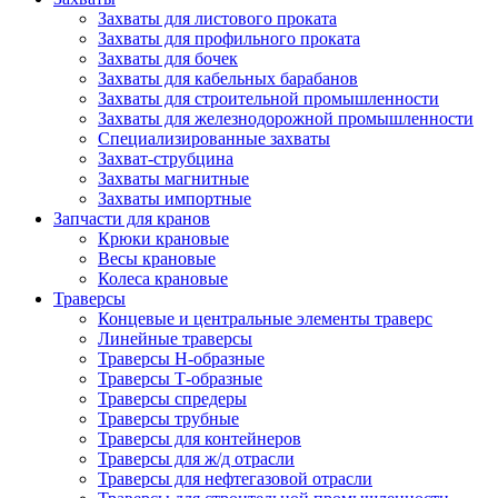
Захваты для листового проката
Захваты для профильного проката
Захваты для бочек
Захваты для кабельных барабанов
Захваты для строительной промышленности
Захваты для железнодорожной промышленности
Специализированные захваты
Захват-струбцина
Захваты магнитные
Захваты импортные
Запчасти для кранов
Крюки крановые
Весы крановые
Колеса крановые
Траверсы
Концевые и центральные элементы траверс
Линейные траверсы
Траверсы Н-образные
Траверсы Т-образные
Траверсы спредеры
Траверсы трубные
Траверсы для контейнеров
Траверсы для ж/д отрасли
Траверсы для нефтегазовой отрасли