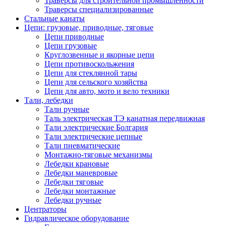
Траверсы для строительной промышленности
Траверсы специализированные
Стальные канаты
Цепи: грузовые, приводные, тяговые
Цепи приводные
Цепи грузовые
Круглозвенные и якорные цепи
Цепи противоскольжения
Цепи для стеклянной тары
Цепи для сельского хозяйства
Цепи для авто, мото и вело техники
Тали, лебедки
Тали ручные
Таль электрическая ТЭ канатная передвижная
Тали электрические Болгария
Тали электрические цепные
Тали пневматические
Монтажно-тяговые механизмы
Лебедки крановые
Лебедки маневровые
Лебедки тяговые
Лебедки монтажные
Лебедки ручные
Центраторы
Гидравлическое оборудование