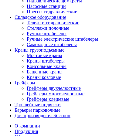
Гидравлические домкраты
Насосные станции
Прессы гидравлические
Складское оборудование
Тележки гидравлические
Cтеллажи полочные
Ручные штабелеры
Ручные электрические штабелеры
Самоходные штабелеры
Краны грузоподъемные
Мостовые краны
Краны штабелеры
Консольные краны
Башенные краны
Краны козловые
Грейферы
Грейферы двухчелюстные
Грейферы многочелюстные
Грейферы клещевые
Троллейные подвески
Барьеры парковочные
Для производителей строп
О компании
Продукция