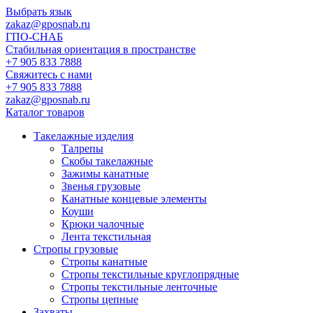
Выбрать язык
zakaz@gposnab.ru
ГПО
-СНАБ
Стабильная ориентация в пространстве
+7 905 833 7888
Свяжитесь с нами
+7 905 833 7888
zakaz@gposnab.ru
Каталог товаров
Такелажные изделия
Талрепы
Скобы такелажные
Зажимы канатные
Звенья грузовые
Канатные концевые элементы
Коуши
Крюки чалочные
Лента текстильная
Стропы грузовые
Стропы канатные
Стропы текстильные круглопрядные
Стропы текстильные ленточные
Стропы цепные
Захваты