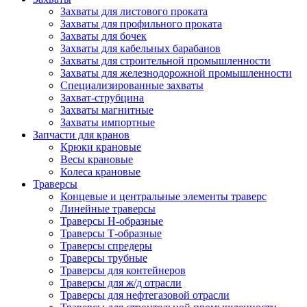
Захваты для листового проката
Захваты для профильного проката
Захваты для бочек
Захваты для кабельных барабанов
Захваты для строительной промышленности
Захваты для железнодорожной промышленности
Специализированные захваты
Захват-струбцина
Захваты магнитные
Захваты импортные
Запчасти для кранов
Крюки крановые
Весы крановые
Колеса крановые
Траверсы
Концевые и центральные элементы траверс
Линейные траверсы
Траверсы Н-образные
Траверсы Т-образные
Траверсы спредеры
Траверсы трубные
Траверсы для контейнеров
Траверсы для ж/д отрасли
Траверсы для нефтегазовой отрасли