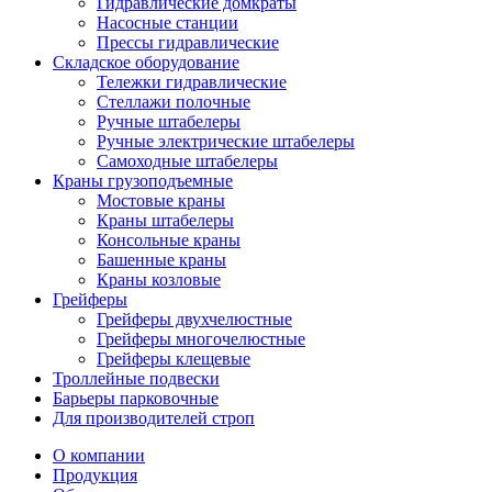
Гидравлические домкраты
Насосные станции
Прессы гидравлические
Складское оборудование
Тележки гидравлические
Cтеллажи полочные
Ручные штабелеры
Ручные электрические штабелеры
Самоходные штабелеры
Краны грузоподъемные
Мостовые краны
Краны штабелеры
Консольные краны
Башенные краны
Краны козловые
Грейферы
Грейферы двухчелюстные
Грейферы многочелюстные
Грейферы клещевые
Троллейные подвески
Барьеры парковочные
Для производителей строп
О компании
Продукция