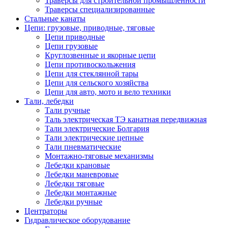
Траверсы для строительной промышленности
Траверсы специализированные
Стальные канаты
Цепи: грузовые, приводные, тяговые
Цепи приводные
Цепи грузовые
Круглозвенные и якорные цепи
Цепи противоскольжения
Цепи для стеклянной тары
Цепи для сельского хозяйства
Цепи для авто, мото и вело техники
Тали, лебедки
Тали ручные
Таль электрическая ТЭ канатная передвижная
Тали электрические Болгария
Тали электрические цепные
Тали пневматические
Монтажно-тяговые механизмы
Лебедки крановые
Лебедки маневровые
Лебедки тяговые
Лебедки монтажные
Лебедки ручные
Центраторы
Гидравлическое оборудование