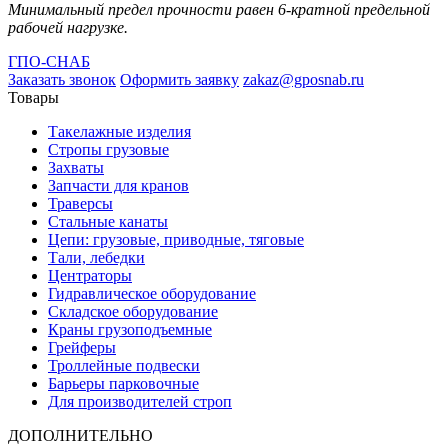
Минимальный предел прочности равен 6-кратной предельной
рабочей нагрузке.
ГПО-СНАБ
Заказать звонок
Оформить заявку
zakaz@gposnab.ru
Товары
Такелажные изделия
Стропы грузовые
Захваты
Запчасти для кранов
Траверсы
Стальные канаты
Цепи: грузовые, приводные, тяговые
Тали, лебедки
Центраторы
Гидравлическое оборудование
Складское оборудование
Краны грузоподъемные
Грейферы
Троллейные подвески
Барьеры парковочные
Для производителей строп
ДОПОЛНИТЕЛЬНО