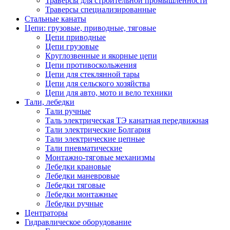
Траверсы для строительной промышленности
Траверсы специализированные
Стальные канаты
Цепи: грузовые, приводные, тяговые
Цепи приводные
Цепи грузовые
Круглозвенные и якорные цепи
Цепи противоскольжения
Цепи для стеклянной тары
Цепи для сельского хозяйства
Цепи для авто, мото и вело техники
Тали, лебедки
Тали ручные
Таль электрическая ТЭ канатная передвижная
Тали электрические Болгария
Тали электрические цепные
Тали пневматические
Монтажно-тяговые механизмы
Лебедки крановые
Лебедки маневровые
Лебедки тяговые
Лебедки монтажные
Лебедки ручные
Центраторы
Гидравлическое оборудование