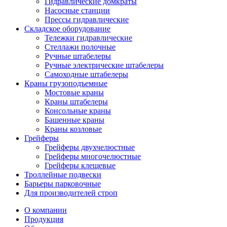
Гидравлические домкраты
Насосные станции
Прессы гидравлические
Складское оборудование
Тележки гидравлические
Cтеллажи полочные
Ручные штабелеры
Ручные электрические штабелеры
Самоходные штабелеры
Краны грузоподъемные
Мостовые краны
Краны штабелеры
Консольные краны
Башенные краны
Краны козловые
Грейферы
Грейферы двухчелюстные
Грейферы многочелюстные
Грейферы клещевые
Троллейные подвески
Барьеры парковочные
Для производителей строп
О компании
Продукция