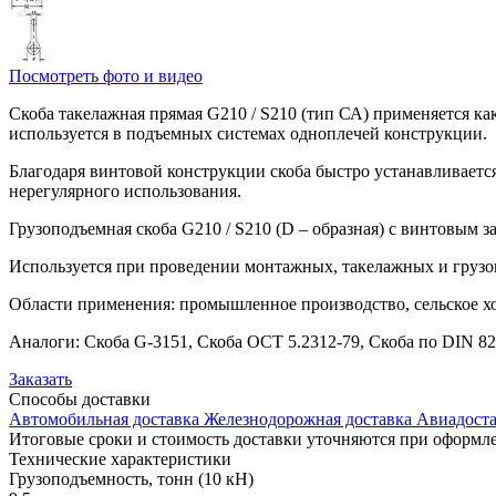
Посмотреть фото и видео
Скоба такелажная прямая G210 / S210 (тип СА) применяется к
используется в подъемных системах одноплечей конструкции.
Благодаря винтовой конструкции скоба быстро устанавливается
нерегулярного использования.
Грузоподъемная скоба G210 / S210 (D – образная) с винтовым 
Используется при проведении монтажных, такелажных и грузо
Области применения: промышленное производство, сельское хо
Аналоги: Скоба G-3151, Скоба ОСТ 5.2312-79, Скоба по DIN 82
Заказать
Способы
доставки
Автомобильная доставка
Железнодорожная доставка
Авиадоста
Итоговые сроки и стоимость доставки уточняются при оформле
Технические
характеристики
Грузоподъемность, тонн (10 кН)