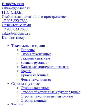
Выбрать язык
zakaz@gposnab.ru
ГПО
-СНАБ
Стабильная ориентация в пространстве
+7 905 833 7888
Свяжитесь с нами
+7 905 833 7888
zakaz@gposnab.ru
Каталог товаров
Такелажные изделия
Талрепы
Скобы такелажные
Зажимы канатные
Звенья грузовые
Канатные концевые элементы
Коуши
Крюки чалочные
Лента текстильная
Стропы грузовые
Стропы канатные
Стропы текстильные круглопрядные
Стропы текстильные ленточные
Стропы цепные
Захваты