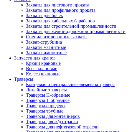
Захваты для листового проката
Захваты для профильного проката
Захваты для бочек
Захваты для кабельных барабанов
Захваты для строительной промышленности
Захваты для железнодорожной промышленности
Специализированные захваты
Захват-струбцина
Захваты магнитные
Захваты импортные
Запчасти для кранов
Крюки крановые
Весы крановые
Колеса крановые
Траверсы
Концевые и центральные элементы траверс
Линейные траверсы
Траверсы Н-образные
Траверсы Т-образные
Траверсы спредеры
Траверсы трубные
Траверсы для контейнеров
Траверсы для ж/д отрасли
Траверсы для нефтегазовой отрасли