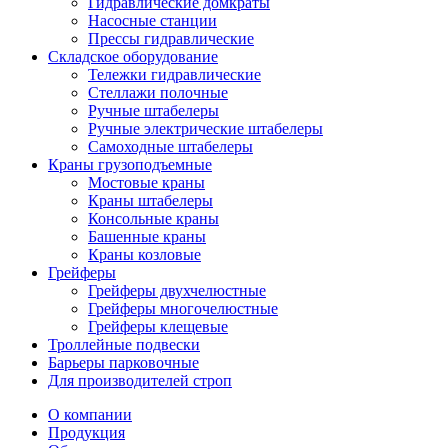
Гидравлические домкраты
Насосные станции
Прессы гидравлические
Складское оборудование
Тележки гидравлические
Cтеллажи полочные
Ручные штабелеры
Ручные электрические штабелеры
Самоходные штабелеры
Краны грузоподъемные
Мостовые краны
Краны штабелеры
Консольные краны
Башенные краны
Краны козловые
Грейферы
Грейферы двухчелюстные
Грейферы многочелюстные
Грейферы клещевые
Троллейные подвески
Барьеры парковочные
Для производителей строп
О компании
Продукция