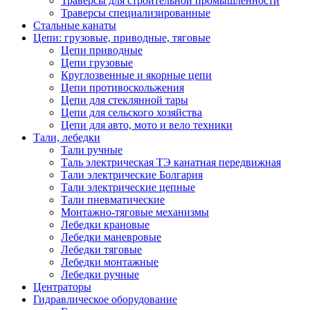
Траверсы для строительной промышленности
Траверсы специализированные
Стальные канаты
Цепи: грузовые, приводные, тяговые
Цепи приводные
Цепи грузовые
Круглозвенные и якорные цепи
Цепи противоскольжения
Цепи для стеклянной тары
Цепи для сельского хозяйства
Цепи для авто, мото и вело техники
Тали, лебедки
Тали ручные
Таль электрическая ТЭ канатная передвижная
Тали электрические Болгария
Тали электрические цепные
Тали пневматические
Монтажно-тяговые механизмы
Лебедки крановые
Лебедки маневровые
Лебедки тяговые
Лебедки монтажные
Лебедки ручные
Центраторы
Гидравлическое оборудование