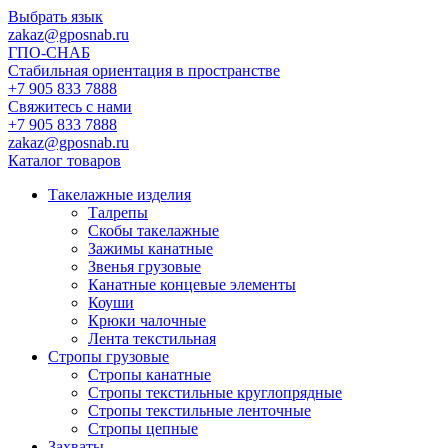
Выбрать язык
zakaz@gposnab.ru
ГПО
-СНАБ
Стабильная ориентация в пространстве
+7 905 833 7888
Свяжитесь с нами
+7 905 833 7888
zakaz@gposnab.ru
Каталог товаров
Такелажные изделия
Талрепы
Скобы такелажные
Зажимы канатные
Звенья грузовые
Канатные концевые элементы
Коуши
Крюки чалочные
Лента текстильная
Стропы грузовые
Стропы канатные
Стропы текстильные круглопрядные
Стропы текстильные ленточные
Стропы цепные
Захваты