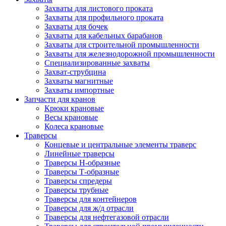
Захваты для листового проката
Захваты для профильного проката
Захваты для бочек
Захваты для кабельных барабанов
Захваты для строительной промышленности
Захваты для железнодорожной промышленности
Специализированные захваты
Захват-струбцина
Захваты магнитные
Захваты импортные
Запчасти для кранов
Крюки крановые
Весы крановые
Колеса крановые
Траверсы
Концевые и центральные элементы траверс
Линейные траверсы
Траверсы Н-образные
Траверсы Т-образные
Траверсы спредеры
Траверсы трубные
Траверсы для контейнеров
Траверсы для ж/д отрасли
Траверсы для нефтегазовой отрасли