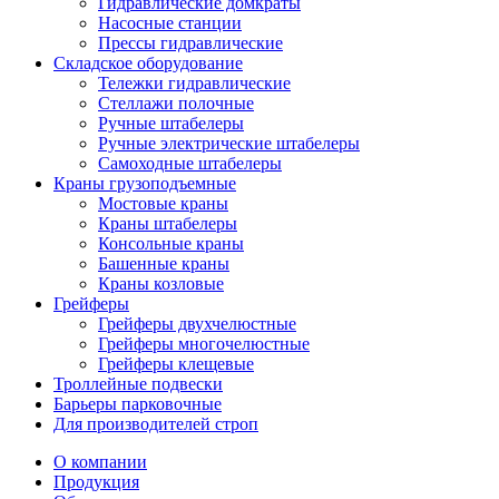
Гидравлические домкраты
Насосные станции
Прессы гидравлические
Складское оборудование
Тележки гидравлические
Cтеллажи полочные
Ручные штабелеры
Ручные электрические штабелеры
Самоходные штабелеры
Краны грузоподъемные
Мостовые краны
Краны штабелеры
Консольные краны
Башенные краны
Краны козловые
Грейферы
Грейферы двухчелюстные
Грейферы многочелюстные
Грейферы клещевые
Троллейные подвески
Барьеры парковочные
Для производителей строп
О компании
Продукция