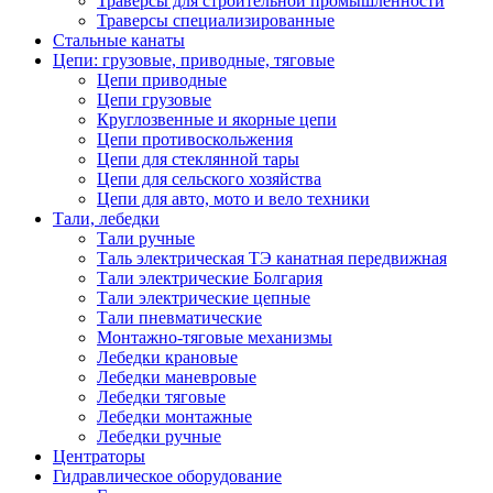
Траверсы для строительной промышленности
Траверсы специализированные
Стальные канаты
Цепи: грузовые, приводные, тяговые
Цепи приводные
Цепи грузовые
Круглозвенные и якорные цепи
Цепи противоскольжения
Цепи для стеклянной тары
Цепи для сельского хозяйства
Цепи для авто, мото и вело техники
Тали, лебедки
Тали ручные
Таль электрическая ТЭ канатная передвижная
Тали электрические Болгария
Тали электрические цепные
Тали пневматические
Монтажно-тяговые механизмы
Лебедки крановые
Лебедки маневровые
Лебедки тяговые
Лебедки монтажные
Лебедки ручные
Центраторы
Гидравлическое оборудование