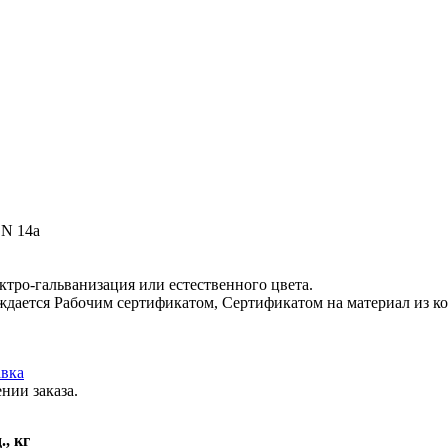
EN 14a
ктро-гальванизация или естественного цвета.
ждается Рабочим сертификатом, Сертификатом на материал из ко
вка
нии заказа.
., кг