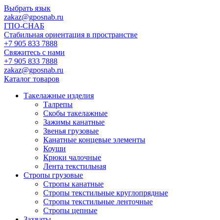
Выбрать язык
zakaz@gposnab.ru
ГПО
-СНАБ
Стабильная ориентация в пространстве
+7 905 833 7888
Свяжитесь с нами
+7 905 833 7888
zakaz@gposnab.ru
Каталог товаров
Такелажные изделия
Талрепы
Скобы такелажные
Зажимы канатные
Звенья грузовые
Канатные концевые элементы
Коуши
Крюки чалочные
Лента текстильная
Стропы грузовые
Стропы канатные
Стропы текстильные круглопрядные
Стропы текстильные ленточные
Стропы цепные
Захваты