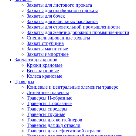
Захваты для листового проката
Захваты для профильного проката
Захваты для бочек
Захваты для кабельных барабанов
Захваты для строительной промышленности
Захваты для железнодорожной промышленности
Специализированные захваты
Захват-струбцина
Захваты магнитные
Захваты импортные
Запчасти для кранов
Крюки крановые
Весы крановые
Колеса крановые
Траверсы
Концевые и центральные элементы траверс
Линейные траверсы
Траверсы Н-образные
Траверсы Т-образные
Траверсы спредеры
Траверсы трубные
Траверсы для контейнеров
Траверсы для ж/д отрасли
Траверсы для нефтегазовой отрасли