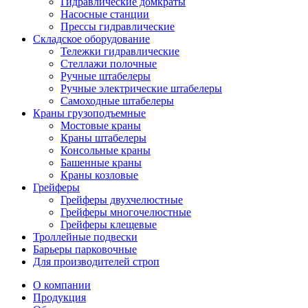
Гидравлические домкраты
Насосные станции
Прессы гидравлические
Складское оборудование
Тележки гидравлические
Cтеллажи полочные
Ручные штабелеры
Ручные электрические штабелеры
Самоходные штабелеры
Краны грузоподъемные
Мостовые краны
Краны штабелеры
Консольные краны
Башенные краны
Краны козловые
Грейферы
Грейферы двухчелюстные
Грейферы многочелюстные
Грейферы клещевые
Троллейные подвески
Барьеры парковочные
Для производителей строп
О компании
Продукция