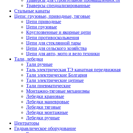
Траверсы для строительной промышленности
Траверсы специализированные
Стальные канаты
Цепи: грузовые, приводные, тяговые
Цепи приводные
Цепи грузовые
Круглозвенные и якорные цепи
Цепи противоскольжения
Цепи для стеклянной тары
Цепи для сельского хозяйства
Цепи для авто, мото и вело техники
Тали, лебедки
Тали ручные
Таль электрическая ТЭ канатная передвижная
Тали электрические Болгария
Тали электрические цепные
Тали пневматические
Монтажно-тяговые механизмы
Лебедки крановые
Лебедки маневровые
Лебедки тяговые
Лебедки монтажные
Лебедки ручные
Центраторы
Гидравлическое оборудование