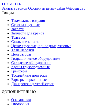
ГПО-СНАБ
Заказать звонок
Оформить заявку
zakaz@gposnab.ru
Товары
Такелажные изделия
Стропы грузовые
Захваты
Запчасти для кранов
Траверсы
Стальные канаты
Цепи: грузовые, приводные, тяговые
Тали, лебедки
Центраторы
Гидравлическое оборудование
Складское оборудование
Краны грузоподъемные
Грейферы
Троллейные подвески
Барьеры парковочные
Для производителей строп
ДОПОЛНИТЕЛЬНО
О компании
Продукция