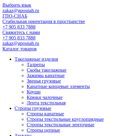
Выбрать язык
zakaz@gposnab.ru
ГПО
-СНАБ
Стабильная ориентация в пространстве
+7 905 833 7888
Свяжитесь с нами
+7 905 833 7888
zakaz@gposnab.ru
Каталог товаров
Такелажные изделия
Талрепы
Скобы такелажные
Зажимы канатные
Звенья грузовые
Канатные концевые элементы
Коуши
Крюки чалочные
Лента текстильная
Стропы грузовые
Стропы канатные
Стропы текстильные круглопрядные
Стропы текстильные ленточные
Стропы цепные
Захваты