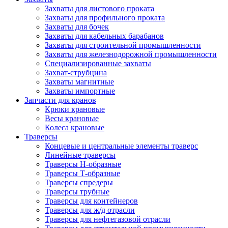
Захваты для листового проката
Захваты для профильного проката
Захваты для бочек
Захваты для кабельных барабанов
Захваты для строительной промышленности
Захваты для железнодорожной промышленности
Специализированные захваты
Захват-струбцина
Захваты магнитные
Захваты импортные
Запчасти для кранов
Крюки крановые
Весы крановые
Колеса крановые
Траверсы
Концевые и центральные элементы траверс
Линейные траверсы
Траверсы Н-образные
Траверсы Т-образные
Траверсы спредеры
Траверсы трубные
Траверсы для контейнеров
Траверсы для ж/д отрасли
Траверсы для нефтегазовой отрасли