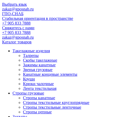
Выбрать язык
zakaz@gposnab.ru
ГПО
-СНАБ
Стабильная ориентация в пространстве
+7 905 833 7888
Свяжитесь с нами
+7 905 833 7888
zakaz@gposnab.ru
Каталог товаров
Такелажные изделия
Талрепы
Скобы такелажные
Зажимы канатные
Звенья грузовые
Канатные концевые элементы
Коуши
Крюки чалочные
Лента текстильная
Стропы грузовые
Стропы канатные
Стропы текстильные круглопрядные
Стропы текстильные ленточные
Стропы цепные
Захваты