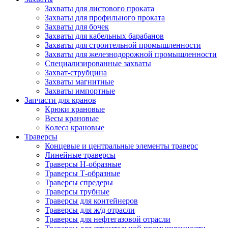
Захваты для листового проката
Захваты для профильного проката
Захваты для бочек
Захваты для кабельных барабанов
Захваты для строительной промышленности
Захваты для железнодорожной промышленности
Специализированные захваты
Захват-струбцина
Захваты магнитные
Захваты импортные
Запчасти для кранов
Крюки крановые
Весы крановые
Колеса крановые
Траверсы
Концевые и центральные элементы траверс
Линейные траверсы
Траверсы Н-образные
Траверсы Т-образные
Траверсы спредеры
Траверсы трубные
Траверсы для контейнеров
Траверсы для ж/д отрасли
Траверсы для нефтегазовой отрасли