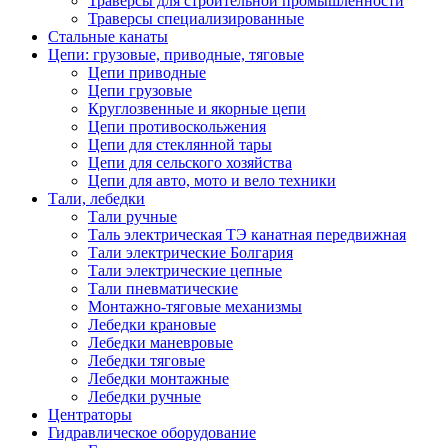
Траверсы для строительной промышленности
Траверсы специализированные
Стальные канаты
Цепи: грузовые, приводные, тяговые
Цепи приводные
Цепи грузовые
Круглозвенные и якорные цепи
Цепи противоскольжения
Цепи для стеклянной тары
Цепи для сельского хозяйства
Цепи для авто, мото и вело техники
Тали, лебедки
Тали ручные
Таль электрическая ТЭ канатная передвижная
Тали электрические Болгария
Тали электрические цепные
Тали пневматические
Монтажно-тяговые механизмы
Лебедки крановые
Лебедки маневровые
Лебедки тяговые
Лебедки монтажные
Лебедки ручные
Центраторы
Гидравлическое оборудование