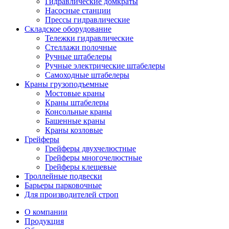
Гидравлические домкраты
Насосные станции
Прессы гидравлические
Складское оборудование
Тележки гидравлические
Cтеллажи полочные
Ручные штабелеры
Ручные электрические штабелеры
Самоходные штабелеры
Краны грузоподъемные
Мостовые краны
Краны штабелеры
Консольные краны
Башенные краны
Краны козловые
Грейферы
Грейферы двухчелюстные
Грейферы многочелюстные
Грейферы клещевые
Троллейные подвески
Барьеры парковочные
Для производителей строп
О компании
Продукция