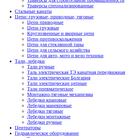
Траверсы для строительной промышленности
Траверсы специализированные
Стальные канаты
Цепи: грузовые, приводные, тяговые
Цепи приводные
Цепи грузовые
Круглозвенные и якорные цепи
Цепи противоскольжения
Цепи для стеклянной тары
Цепи для сельского хозяйства
Цепи для авто, мото и вело техники
Тали, лебедки
Тали ручные
Таль электрическая ТЭ канатная передвижная
Тали электрические Болгария
Тали электрические цепные
Тали пневматические
Монтажно-тяговые механизмы
Лебедки крановые
Лебедки маневровые
Лебедки тяговые
Лебедки монтажные
Лебедки ручные
Центраторы
Гидравлическое оборудование