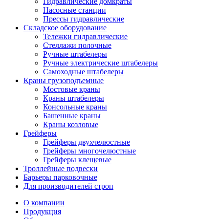
Гидравлические домкраты
Насосные станции
Прессы гидравлические
Складское оборудование
Тележки гидравлические
Cтеллажи полочные
Ручные штабелеры
Ручные электрические штабелеры
Самоходные штабелеры
Краны грузоподъемные
Мостовые краны
Краны штабелеры
Консольные краны
Башенные краны
Краны козловые
Грейферы
Грейферы двухчелюстные
Грейферы многочелюстные
Грейферы клещевые
Троллейные подвески
Барьеры парковочные
Для производителей строп
О компании
Продукция