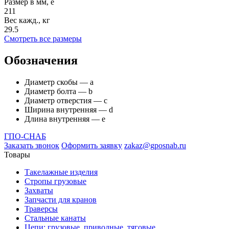
Размер в мм, e
211
Вес кажд., кг
29.5
Смотреть все размеры
Обозначения
Диаметр скобы — а
Диаметр болта — b
Диаметр отверстия — с
Ширина внутренняя — d
Длина внутренняя — е
ГПО-СНАБ
Заказать звонок
Оформить заявку
zakaz@gposnab.ru
Товары
Такелажные изделия
Стропы грузовые
Захваты
Запчасти для кранов
Траверсы
Стальные канаты
Цепи: грузовые, приводные, тяговые