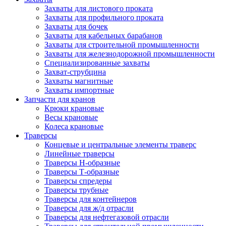
Захваты для листового проката
Захваты для профильного проката
Захваты для бочек
Захваты для кабельных барабанов
Захваты для строительной промышленности
Захваты для железнодорожной промышленности
Специализированные захваты
Захват-струбцина
Захваты магнитные
Захваты импортные
Запчасти для кранов
Крюки крановые
Весы крановые
Колеса крановые
Траверсы
Концевые и центральные элементы траверс
Линейные траверсы
Траверсы Н-образные
Траверсы Т-образные
Траверсы спредеры
Траверсы трубные
Траверсы для контейнеров
Траверсы для ж/д отрасли
Траверсы для нефтегазовой отрасли