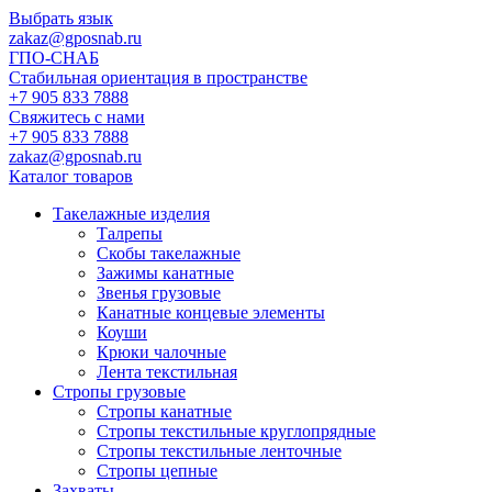
Выбрать язык
zakaz@gposnab.ru
ГПО
-СНАБ
Стабильная ориентация в пространстве
+7 905 833 7888
Свяжитесь с нами
+7 905 833 7888
zakaz@gposnab.ru
Каталог товаров
Такелажные изделия
Талрепы
Скобы такелажные
Зажимы канатные
Звенья грузовые
Канатные концевые элементы
Коуши
Крюки чалочные
Лента текстильная
Стропы грузовые
Стропы канатные
Стропы текстильные круглопрядные
Стропы текстильные ленточные
Стропы цепные
Захваты