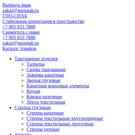
Выбрать язык
zakaz@gposnab.ru
ГПО
-СНАБ
Стабильная ориентация в пространстве
+7 905 833 7888
Свяжитесь с нами
+7 905 833 7888
zakaz@gposnab.ru
Каталог товаров
Такелажные изделия
Талрепы
Скобы такелажные
Зажимы канатные
Звенья грузовые
Канатные концевые элементы
Коуши
Крюки чалочные
Лента текстильная
Стропы грузовые
Стропы канатные
Стропы текстильные круглопрядные
Стропы текстильные ленточные
Стропы цепные
Захваты