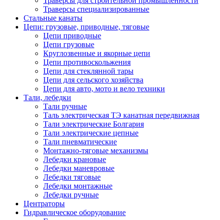
Траверсы для строительной промышленности
Траверсы специализированные
Стальные канаты
Цепи: грузовые, приводные, тяговые
Цепи приводные
Цепи грузовые
Круглозвенные и якорные цепи
Цепи противоскольжения
Цепи для стеклянной тары
Цепи для сельского хозяйства
Цепи для авто, мото и вело техники
Тали, лебедки
Тали ручные
Таль электрическая ТЭ канатная передвижная
Тали электрические Болгария
Тали электрические цепные
Тали пневматические
Монтажно-тяговые механизмы
Лебедки крановые
Лебедки маневровые
Лебедки тяговые
Лебедки монтажные
Лебедки ручные
Центраторы
Гидравлическое оборудование