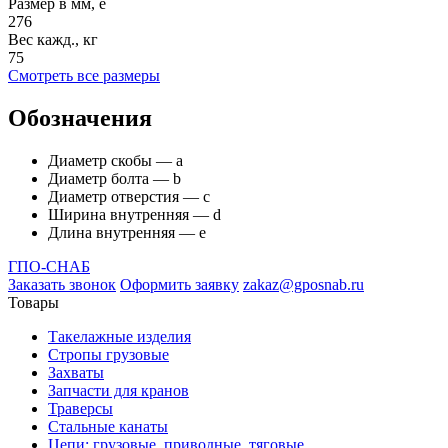
Размер в мм, e
276
Вес кажд., кг
75
Смотреть все размеры
Обозначения
Диаметр скобы — а
Диаметр болта — b
Диаметр отверстия — с
Ширина внутренняя — d
Длина внутренняя — е
ГПО-СНАБ
Заказать звонок
Оформить заявку
zakaz@gposnab.ru
Товары
Такелажные изделия
Стропы грузовые
Захваты
Запчасти для кранов
Траверсы
Стальные канаты
Цепи: грузовые, приводные, тяговые