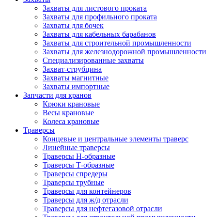
Захваты для листового проката
Захваты для профильного проката
Захваты для бочек
Захваты для кабельных барабанов
Захваты для строительной промышленности
Захваты для железнодорожной промышленности
Специализированные захваты
Захват-струбцина
Захваты магнитные
Захваты импортные
Запчасти для кранов
Крюки крановые
Весы крановые
Колеса крановые
Траверсы
Концевые и центральные элементы траверс
Линейные траверсы
Траверсы Н-образные
Траверсы Т-образные
Траверсы спредеры
Траверсы трубные
Траверсы для контейнеров
Траверсы для ж/д отрасли
Траверсы для нефтегазовой отрасли