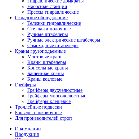
Гидравлические домкраты
Насосные станции
Прессы гидравлические
Складское оборудование
Тележки гидравлические
Cтеллажи полочные
Ручные штабелеры
Ручные электрические штабелеры
Самоходные штабелеры
Краны грузоподъемные
Мостовые краны
Краны штабелеры
Консольные краны
Башенные краны
Краны козловые
Грейферы
Грейферы двухчелюстные
Грейферы многочелюстные
Грейферы клещевые
Троллейные подвески
Барьеры парковочные
Для производителей строп
О компании
Продукция