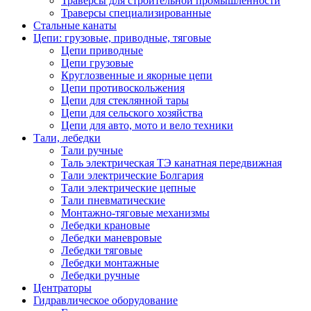
Траверсы для строительной промышленности
Траверсы специализированные
Стальные канаты
Цепи: грузовые, приводные, тяговые
Цепи приводные
Цепи грузовые
Круглозвенные и якорные цепи
Цепи противоскольжения
Цепи для стеклянной тары
Цепи для сельского хозяйства
Цепи для авто, мото и вело техники
Тали, лебедки
Тали ручные
Таль электрическая ТЭ канатная передвижная
Тали электрические Болгария
Тали электрические цепные
Тали пневматические
Монтажно-тяговые механизмы
Лебедки крановые
Лебедки маневровые
Лебедки тяговые
Лебедки монтажные
Лебедки ручные
Центраторы
Гидравлическое оборудование