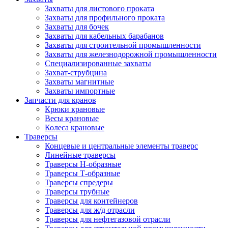
Захваты для листового проката
Захваты для профильного проката
Захваты для бочек
Захваты для кабельных барабанов
Захваты для строительной промышленности
Захваты для железнодорожной промышленности
Специализированные захваты
Захват-струбцина
Захваты магнитные
Захваты импортные
Запчасти для кранов
Крюки крановые
Весы крановые
Колеса крановые
Траверсы
Концевые и центральные элементы траверс
Линейные траверсы
Траверсы Н-образные
Траверсы Т-образные
Траверсы спредеры
Траверсы трубные
Траверсы для контейнеров
Траверсы для ж/д отрасли
Траверсы для нефтегазовой отрасли