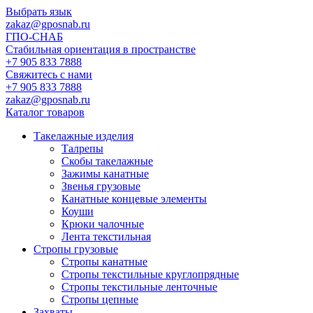
Выбрать язык
zakaz@gposnab.ru
ГПО
-СНАБ
Стабильная ориентация в пространстве
+7 905 833 7888
Свяжитесь с нами
+7 905 833 7888
zakaz@gposnab.ru
Каталог товаров
Такелажные изделия
Талрепы
Скобы такелажные
Зажимы канатные
Звенья грузовые
Канатные концевые элементы
Коуши
Крюки чалочные
Лента текстильная
Стропы грузовые
Стропы канатные
Стропы текстильные круглопрядные
Стропы текстильные ленточные
Стропы цепные
Захваты