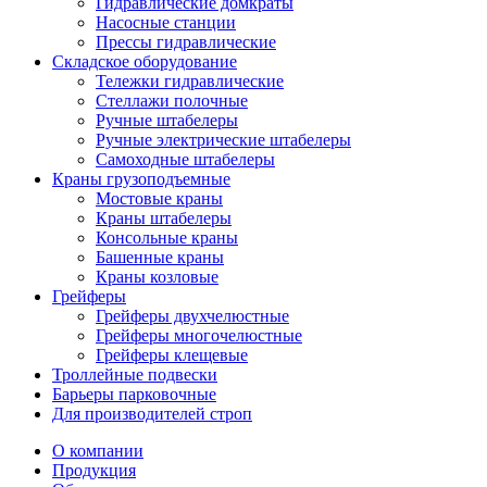
Гидравлические домкраты
Насосные станции
Прессы гидравлические
Складское оборудование
Тележки гидравлические
Cтеллажи полочные
Ручные штабелеры
Ручные электрические штабелеры
Самоходные штабелеры
Краны грузоподъемные
Мостовые краны
Краны штабелеры
Консольные краны
Башенные краны
Краны козловые
Грейферы
Грейферы двухчелюстные
Грейферы многочелюстные
Грейферы клещевые
Троллейные подвески
Барьеры парковочные
Для производителей строп
О компании
Продукция