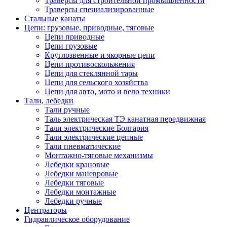
Траверсы для строительной промышленности
Траверсы специализированные
Стальные канаты
Цепи: грузовые, приводные, тяговые
Цепи приводные
Цепи грузовые
Круглозвенные и якорные цепи
Цепи противоскольжения
Цепи для стеклянной тары
Цепи для сельского хозяйства
Цепи для авто, мото и вело техники
Тали, лебедки
Тали ручные
Таль электрическая ТЭ канатная передвижная
Тали электрические Болгария
Тали электрические цепные
Тали пневматические
Монтажно-тяговые механизмы
Лебедки крановые
Лебедки маневровые
Лебедки тяговые
Лебедки монтажные
Лебедки ручные
Центраторы
Гидравлическое оборудование