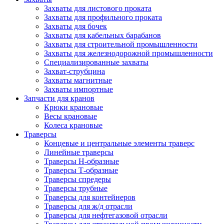
Захваты для листового проката
Захваты для профильного проката
Захваты для бочек
Захваты для кабельных барабанов
Захваты для строительной промышленности
Захваты для железнодорожной промышленности
Специализированные захваты
Захват-струбцина
Захваты магнитные
Захваты импортные
Запчасти для кранов
Крюки крановые
Весы крановые
Колеса крановые
Траверсы
Концевые и центральные элементы траверс
Линейные траверсы
Траверсы Н-образные
Траверсы Т-образные
Траверсы спредеры
Траверсы трубные
Траверсы для контейнеров
Траверсы для ж/д отрасли
Траверсы для нефтегазовой отрасли