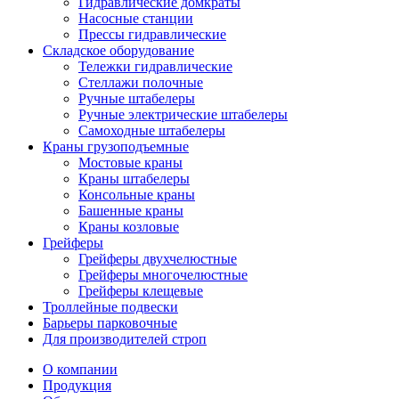
Гидравлические домкраты
Насосные станции
Прессы гидравлические
Складское оборудование
Тележки гидравлические
Cтеллажи полочные
Ручные штабелеры
Ручные электрические штабелеры
Самоходные штабелеры
Краны грузоподъемные
Мостовые краны
Краны штабелеры
Консольные краны
Башенные краны
Краны козловые
Грейферы
Грейферы двухчелюстные
Грейферы многочелюстные
Грейферы клещевые
Троллейные подвески
Барьеры парковочные
Для производителей строп
О компании
Продукция