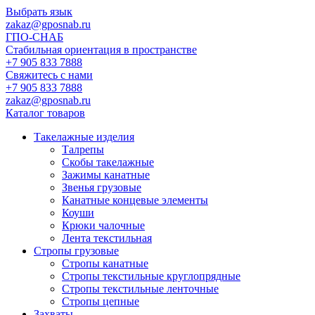
Выбрать язык
zakaz@gposnab.ru
ГПО
-СНАБ
Стабильная ориентация в пространстве
+7 905 833 7888
Свяжитесь с нами
+7 905 833 7888
zakaz@gposnab.ru
Каталог товаров
Такелажные изделия
Талрепы
Скобы такелажные
Зажимы канатные
Звенья грузовые
Канатные концевые элементы
Коуши
Крюки чалочные
Лента текстильная
Стропы грузовые
Стропы канатные
Стропы текстильные круглопрядные
Стропы текстильные ленточные
Стропы цепные
Захваты