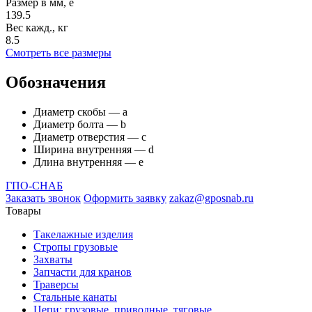
Размер в мм, e
139.5
Вес кажд., кг
8.5
Смотреть все размеры
Обозначения
Диаметр скобы — а
Диаметр болта — b
Диаметр отверстия — с
Ширина внутренняя — d
Длина внутренняя — е
ГПО-СНАБ
Заказать звонок
Оформить заявку
zakaz@gposnab.ru
Товары
Такелажные изделия
Стропы грузовые
Захваты
Запчасти для кранов
Траверсы
Стальные канаты
Цепи: грузовые, приводные, тяговые