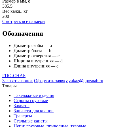
Размер в мм, e
385.5
Вес кажд., кг
200
Смотреть все размеры
Обозначения
Диаметр скобы — а
Диаметр болта — b
Диаметр отверстия — с
Ширина внутренняя — d
Длина внутренняя — е
ГПО-СНАБ
Заказать звонок
Оформить заявку
zakaz@gposnab.ru
Товары
Такелажные изделия
Стропы грузовые
Захваты
Запчасти для кранов
Траверсы
Стальные канаты
Цепи: грузовые, приводные, тяговые