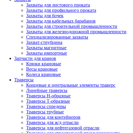
Захваты для листового проката
Захваты для профильного проката
Захваты для бочек
Захваты для кабельных барабанов
Захваты для строительной промышленности
Захваты для железнодорожной промышленности
Специализированные захваты
Захват-струбцина
Захваты магнитные
Захваты импортные
Запчасти для кранов
Крюки крановые
Весы крановые
Колеса крановые
Траверсы
Концевые и центральные элементы траверс
Линейные траверсы
Траверсы Н-образные
Траверсы Т-образные
Траверсы спредеры
Траверсы трубные
Траверсы для контейнеров
Траверсы для ж/д отрасли
Траверсы для нефтегазовой отрасли