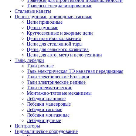
Траверсы для строительной промышленности
Траверсы специализированные
Стальные канаты
Цепи: грузовые, приводные, тяговые
Цепи приводные
Цепи грузовые
Круглозвенные и якорные цепи
Цепи противоскольжения
Цепи для стеклянной тары
Цепи для сельского хозяйства
Цепи для авто, мото и вело техники
Тали, лебедки
Тали ручные
Таль электрическая ТЭ канатная передвижная
Тали электрические Болгария
Тали электрические цепные
Тали пневматические
Монтажно-тяговые механизмы
Лебедки крановые
Лебедки маневровые
Лебедки тяговые
Лебедки монтажные
Лебедки ручные
Центраторы
Гидравлическое оборудование