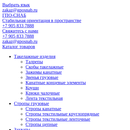
Выбрать язык
zakaz@gposnab.ru
ГПО
-СНАБ
Стабильная ориентация в пространстве
+7 905 833 7888
Свяжитесь с нами
+7 905 833 7888
zakaz@gposnab.ru
Каталог товаров
Такелажные изделия
Талрепы
Скобы такелажные
Зажимы канатные
Звенья грузовые
Канатные концевые элементы
Коуши
Крюки чалочные
Лента текстильная
Стропы грузовые
Стропы канатные
Стропы текстильные круглопрядные
Стропы текстильные ленточные
Стропы цепные
Захваты