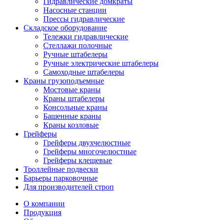
Гидравлические домкраты
Насосные станции
Прессы гидравлические
Складское оборудование
Тележки гидравлические
Cтеллажи полочные
Ручные штабелеры
Ручные электрические штабелеры
Самоходные штабелеры
Краны грузоподъемные
Мостовые краны
Краны штабелеры
Консольные краны
Башенные краны
Краны козловые
Грейферы
Грейферы двухчелюстные
Грейферы многочелюстные
Грейферы клещевые
Троллейные подвески
Барьеры парковочные
Для производителей строп
О компании
Продукция