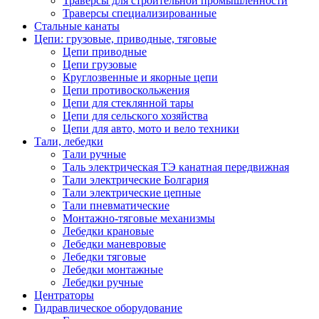
Траверсы для строительной промышленности
Траверсы специализированные
Стальные канаты
Цепи: грузовые, приводные, тяговые
Цепи приводные
Цепи грузовые
Круглозвенные и якорные цепи
Цепи противоскольжения
Цепи для стеклянной тары
Цепи для сельского хозяйства
Цепи для авто, мото и вело техники
Тали, лебедки
Тали ручные
Таль электрическая ТЭ канатная передвижная
Тали электрические Болгария
Тали электрические цепные
Тали пневматические
Монтажно-тяговые механизмы
Лебедки крановые
Лебедки маневровые
Лебедки тяговые
Лебедки монтажные
Лебедки ручные
Центраторы
Гидравлическое оборудование