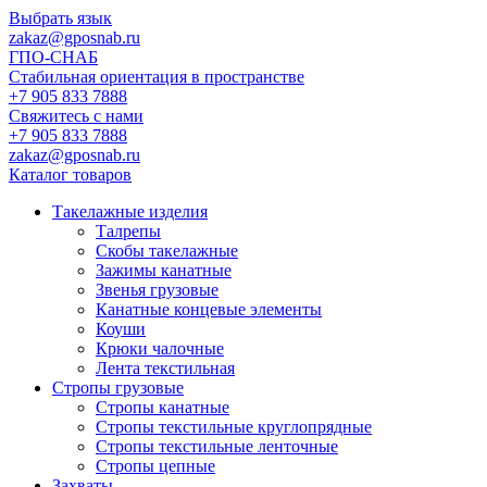
Выбрать язык
zakaz@gposnab.ru
ГПО
-СНАБ
Стабильная ориентация в пространстве
+7 905 833 7888
Свяжитесь с нами
+7 905 833 7888
zakaz@gposnab.ru
Каталог товаров
Такелажные изделия
Талрепы
Скобы такелажные
Зажимы канатные
Звенья грузовые
Канатные концевые элементы
Коуши
Крюки чалочные
Лента текстильная
Стропы грузовые
Стропы канатные
Стропы текстильные круглопрядные
Стропы текстильные ленточные
Стропы цепные
Захваты