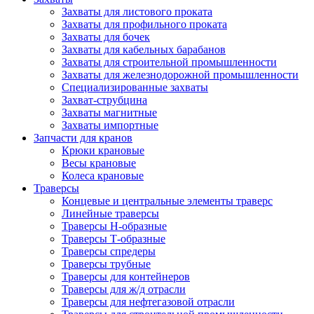
Захваты для листового проката
Захваты для профильного проката
Захваты для бочек
Захваты для кабельных барабанов
Захваты для строительной промышленности
Захваты для железнодорожной промышленности
Специализированные захваты
Захват-струбцина
Захваты магнитные
Захваты импортные
Запчасти для кранов
Крюки крановые
Весы крановые
Колеса крановые
Траверсы
Концевые и центральные элементы траверс
Линейные траверсы
Траверсы Н-образные
Траверсы Т-образные
Траверсы спредеры
Траверсы трубные
Траверсы для контейнеров
Траверсы для ж/д отрасли
Траверсы для нефтегазовой отрасли