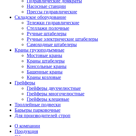
Гидравлические домкраты
Насосные станции
Прессы гидравлические
Складское оборудование
Тележки гидравлические
Cтеллажи полочные
Ручные штабелеры
Ручные электрические штабелеры
Самоходные штабелеры
Краны грузоподъемные
Мостовые краны
Краны штабелеры
Консольные краны
Башенные краны
Краны козловые
Грейферы
Грейферы двухчелюстные
Грейферы многочелюстные
Грейферы клещевые
Троллейные подвески
Барьеры парковочные
Для производителей строп
О компании
Продукция